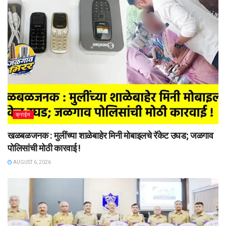
क्राईम
खळबळजनक : मुलींच्या शाळेबाहेर मिनी मोबाइलचे रॅकेट उघड; जळगाव
पोलिसांची मोठी कारवाई !
AUGUST 6, 2026