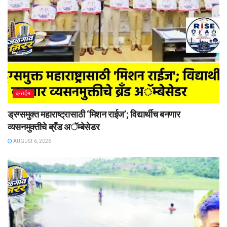
क्राईम
ड्रग्समुक्त महाराष्ट्रासाठी ‘मिशन राईज’; विद्यार्थीच बनणार
व्यसनमुक्तीचे ब्रँड अॅम्बेसेडर
AUGUST 6, 2026