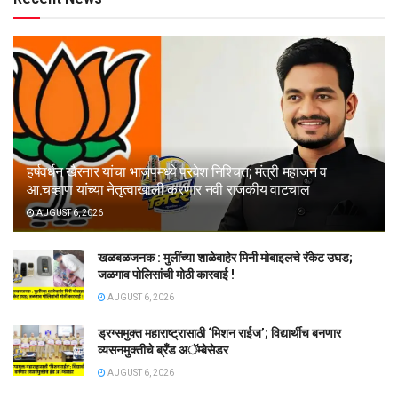
हर्षवर्धन खैरनार यांचा भाजपमध्ये प्रवेश निश्चित; मंत्री महाजन व
आ.चव्हाण यांच्या नेतृत्वाखाली करणार नवी राजकीय वाटचाल
AUGUST 6, 2026
खळबळजनक : मुलींच्या शाळेबाहेर मिनी मोबाइलचे रॅकेट उघड;
जळगाव पोलिसांची मोठी कारवाई !
AUGUST 6, 2026
ड्रग्समुक्त महाराष्ट्रासाठी ‘मिशन राईज’; विद्यार्थीच बनणार
व्यसनमुक्तीचे ब्रँड अॅम्बेसेडर
AUGUST 6, 2026