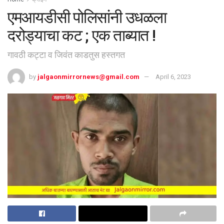
एमआयडीसी पोलिसांनी उधळला
दरोड्याचा कट ; एक ताब्यात !
गावठी कट्टा व जिवंत काडतुस हस्तगत
by
jalgaonmirrornews@gmail.com
April 6, 2023