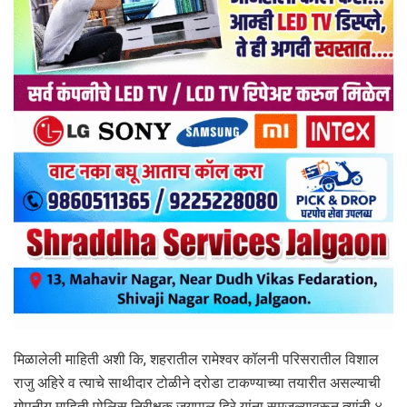
मिळालेली माहिती अशी कि, शहरातील रामेश्वर कॉलनी परिसरातील विशाल
राजु अहिरे व त्याचे साथीदार टोळीने दरोडा टाकण्याच्या तयारीत असल्याची
गोपनीय माहिती पोलिस निरीक्षक जयपाल हिरे यांना समजल्यावरून त्यांनी ४