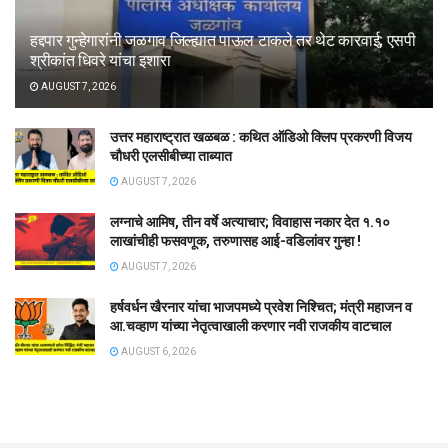
हद्दपार गुन्हेगारांनी जळगाव जिल्ह्यात पाऊल टाकले तर थेट कारवाई; एसपी
श्रीकांत धिवरे यांचा इशारा
AUGUST 7, 2026
उत्तर महाराष्ट्रात खळबळ : कथित ऑडिओ क्लिप प्रकरणी विजय
चौधरी एलसीबीच्या ताब्यात
AUGUST 7, 2026
लग्नाचे आमिष, तीन वर्षे अत्याचार; विवाहास नकार देत १.१०
लाखांचीही फसवणूक, तरुणासह आई-वडिलांवर गुन्हा !
AUGUST 7, 2026
हर्षवर्धन खैरनार यांचा भाजपमध्ये प्रवेश निश्चित; मंत्री महाजन व
आ.चव्हाण यांच्या नेतृत्वाखाली करणार नवी राजकीय वाटचाल
AUGUST 6, 2026