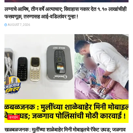
लग्नाचे आमिष, तीन वर्षे अत्याचार; विवाहास नकार देत १.१० लाखांचीही
फसवणूक, तरुणासह आई-वडिलांवर गुन्हा !
AUGUST 7, 2026
क्राईम
खळबळजनक : मुलींच्या शाळेबाहेर मिनी मोबाइलचे रॅकेट उघड; जळगाव