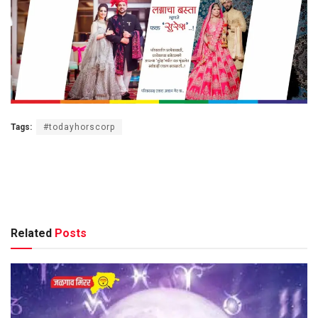
Tags:
#todayhorscorp
Related
Posts