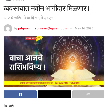
व्यवसायात नवीन भागीदार मिळणार !
आजचे राशिभविष्य दि.१६ मे २०२५
by
jalgaonmirrornews@gmail.com
May 16, 2025
मेष राशी