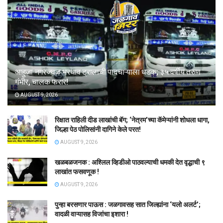
आहुजा नगरजवळ भरधाव ट्रालाची पादचाऱ्याला धडक; ३५ वर्षीय तरुण
गंभीर, चालक फरार!
AUGUST 9, 2026
रिक्षात राहिली दीड लाखांची बॅग; ‘नेत्रम’च्या कॅमेऱ्यांनी शोधला धागा,
जिल्हा पेठ पोलिसांनी दागिने केले परत!
AUGUST 9, 2026
खळबळजनक : अश्लिल व्हिडीओ पाठवल्याची धमकी देत वृद्धाची ९
लाखांत फसवणूक !
AUGUST 9, 2026
पुन्हा बरसणार पाऊस : जळगावसह सात जिल्ह्यांना ‘यलो अलर्ट’;
वादळी वाऱ्यासह विजांचा इशारा !