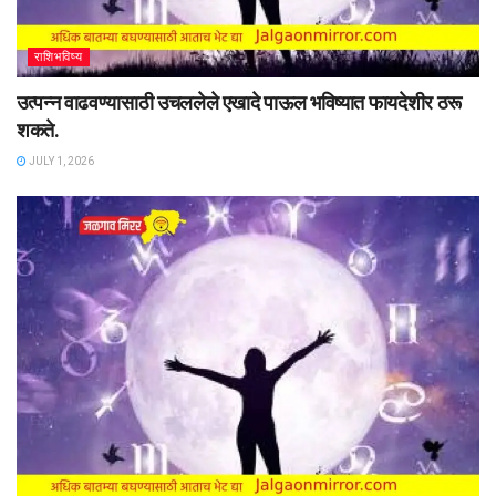
राशिभविष्य
उत्पन्न वाढवण्यासाठी उचललेले एखादे पाऊल भविष्यात फायदेशीर ठरू
शकते.
JULY 1, 2026