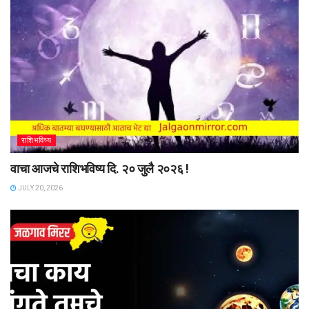
राशिभविष्य
वाचा आजचे राशिभविष्य दि. २० जुलै २०२६ !
JULY 20, 2026