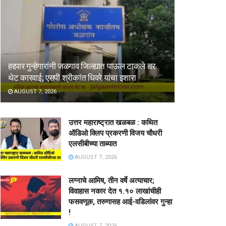
हद्दपार गुन्हेगारांनी जळगाव जिल्ह्यात पाऊल टाकले तर
थेट कारवाई; एसपी श्रीकांत धिवरे यांचा इशारा
AUGUST 7, 2026
उत्तर महाराष्ट्रात खळबळ : कथित
ऑडिओ क्लिप प्रकरणी विजय चौधरी
एलसीबीच्या ताब्यात
AUGUST 7, 2026
लग्नाचे आमिष, तीन वर्षे अत्याचार;
विवाहास नकार देत १.१० लाखांचीही
फसवणूक, तरुणासह आई-वडिलांवर गुन्हा
!
AUGUST 7, 2026