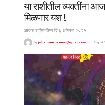
या राशीतील व्यक्तींना आज
मिळणार यश !
आजचे राशिभविष्य दि.६ ऑगस्ट २०२५
by
jalgaonmirrornews@gmail.com
August 6