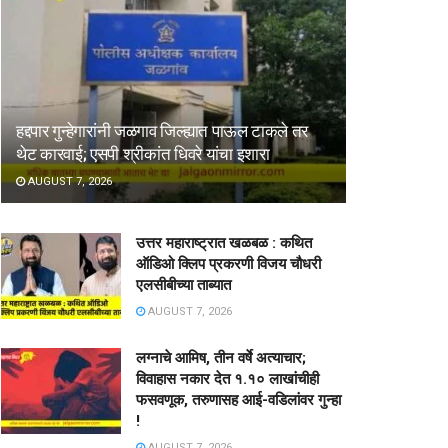
हद्दपार गुन्हेगारांनी जळगाव जिल्ह्यात पाऊल टाकले तर
थेट कारवाई; एसपी श्रीकांत धिवरे यांचा इशारा
AUGUST 7, 2026
उत्तर महाराष्ट्रात खळबळ : कथित
ऑडिओ क्लिप प्रकरणी विजय चौधरी
एलसीबीच्या ताब्यात
AUGUST 7, 2026
लग्नाचे आमिष, तीन वर्षे अत्याचार;
विवाहास नकार देत १.१० लाखांचीही
फसवणूक, तरुणासह आई-वडिलांवर गुन्हा
!
AUGUST 7, 2026