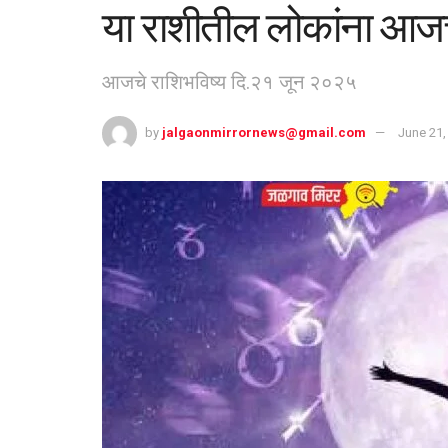
या राशीतील लोकांना आजच
आजचे राशिभविष्य दि.२१ जून २०२५
by
jalgaonmirrornews@gmail.com
June 21,