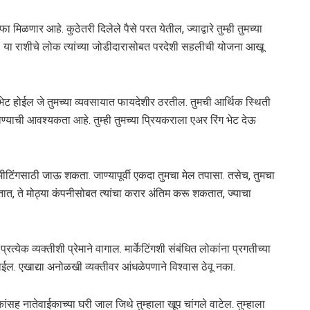
मिळणार आहे. कुठेतरी दिलेले पैसे परत येतील, ज्याद्वारे तुम्ही तुमच्या
 असेल. या राशीचे लोक त्यांच्या जोडीदारासोबत परदेशी सहलीची योजना आखू
भेट होईल जे तुमच्या व्यवसायात फायदेशीर ठरतील. तुमची आर्थिक स्थिती
वण्याची आवश्यकता आहे. तुम्ही तुमच्या प्रियकराला एअर रिंग भेट देऊ
ीटिंगसाठी जाऊ शकता. जाण्यापूर्वी एकदा तुमचा मेल तपासा. तसेच, तुमचा
ात, ते मोठ्या कंपनीसोबत त्यांचा करार अंतिम करू शकतात, ज्याचा
्रत्येक व्यक्तीशी प्रेमाने वागाल. मार्केटिंगशी संबंधित लोकांना प्रगतीच्या
ोईल. एखाद्या अनोळखी व्यक्तीवर आंधळेपणाने विश्वास ठेवू नका.
ंसह नातेवाईकाच्या घरी जाल जिथे तुम्हाला खूप चांगले वाटेल. तुम्हाला