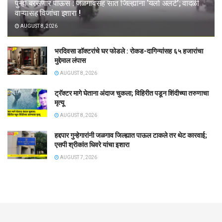
पुन्हा बरसणार पाऊस : जळगावसह सात जिल्ह्यांना ‘यलो अलर्ट’; वादळी
वाऱ्यासह विजांचा इशारा !
AUGUST 8, 2026
भरदिवसा डॉक्टरांचे घर फोडले : रोकड-दागिन्यांसह ६५ हजारांचा
मुद्देमाल लंपास
AUGUST 8, 2026
ट्रॅक्टर मागे घेताना अंदाज चुकला; विहिरीत पडून शिंदीच्या तरुणाचा
मृत्यू
AUGUST 8, 2026
हद्दपार गुन्हेगारांनी जळगाव जिल्ह्यात पाऊल टाकले तर थेट कारवाई;
एसपी श्रीकांत धिवरे यांचा इशारा
AUGUST 7, 2026