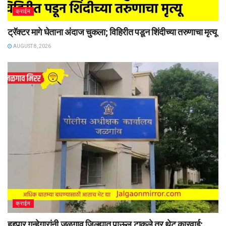
क्राईम
ट्रॅक्टर मागे घेताना अंदाज चुकला; विहिरीत पडून शिंदीच्या तरुणाचा मृत्यू
AUGUST 8, 2026
क्राईम
हद्दपार गुन्हेगारांनी जळगाव जिल्ह्यात पाऊल टाकले तर थेट कारवाई;