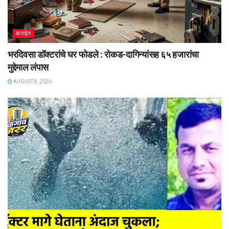
क्राईम
भरदिवसा डॉक्टरांचे घर फोडले : रोकड-दागिन्यांसह ६५ हजारांचा
मुद्देमाल लंपास
AUGUST 8, 2026