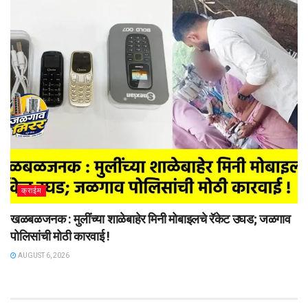
क्राईम
खळबळजनक : मुलींच्या शाळेबाहेर मिनी मोबाइलचे रॅकेट उघड; जळगाव
पोलिसांची मोठी कारवाई !
AUGUST 6, 2026