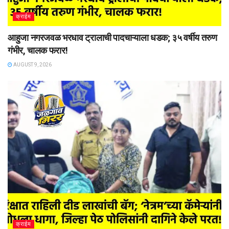
क्राईम
आहुजा नगरजवळ भरधाव ट्रालाची पादचाऱ्याला धडक; ३५ वर्षीय तरुण
गंभीर, चालक फरार!
AUGUST 9, 2026
क्राईम