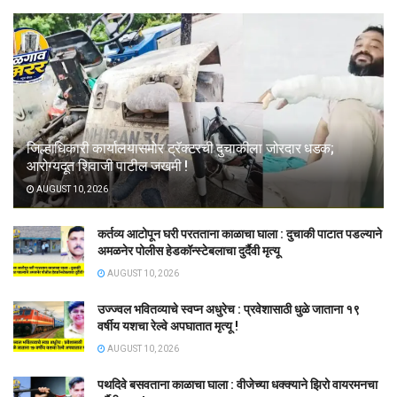
जिल्हाधिकारी कार्यालयासमोर ट्रॅक्टरची दुचाकीला जोरदार धडक;
आरोग्यदूत शिवाजी पाटील जखमी !
AUGUST 10, 2026
कर्तव्य आटोपून घरी परतताना काळाचा घाला : दुचाकी पाटात पडल्याने
अमळनेर पोलीस हेडकॉन्स्टेबलाचा दुर्दैवी मृत्यू
AUGUST 10, 2026
उज्ज्वल भवितव्याचे स्वप्न अधुरेच : प्रवेशासाठी धुळे जाताना १९
वर्षीय यशचा रेल्वे अपघातात मृत्यू !
AUGUST 10, 2026
पथदिवे बसवताना काळाचा घाला : वीजेच्या धक्क्याने झिरो वायरमनचा