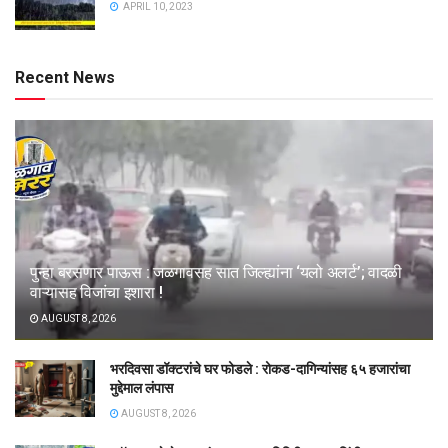
APRIL 10, 2023
Recent News
पुन्हा बरसणार पाऊस : जळगावसह सात जिल्ह्यांना ‘यलो अलर्ट’; वादळी
वाऱ्यासह विजांचा इशारा !
AUGUST 8, 2026
भरदिवसा डॉक्टरांचे घर फोडले : रोकड-दागिन्यांसह ६५ हजारांचा
मुद्देमाल लंपास
AUGUST 8, 2026