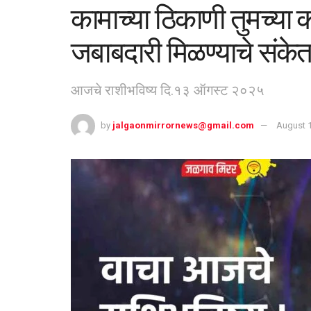
कामाच्या ठिकाणी तुमच्या 
जबाबदारी मिळण्याचे संके
आजचे राशीभविष्य दि.१३ ऑगस्ट २०२५
by
jalgaonmirrornews@gmail.com
August 1