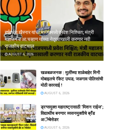
हर्षवर्धन खैरनार यांचा भाजपमध्ये प्रवेश निश्चित; मंत्री
महाजन व आ.चव्हाण यांच्या नेतृत्वाखाली करणार नवी
राजकीय वाटचाल
AUGUST 6, 2026
खळबळजनक : मुलींच्या शाळेबाहेर मिनी
मोबाइलचे रॅकेट उघड; जळगाव पोलिसांची
मोठी कारवाई !
AUGUST 6, 2026
ड्रग्समुक्त महाराष्ट्रासाठी ‘मिशन राईज’;
विद्यार्थीच बनणार व्यसनमुक्तीचे ब्रँड
अॅम्बेसेडर
AUGUST 6, 2026