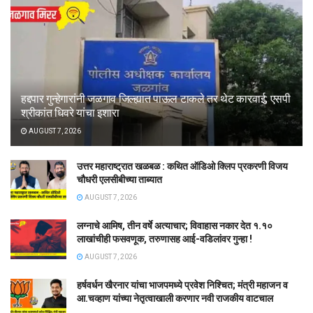
हद्दपार गुन्हेगारांनी जळगाव जिल्ह्यात पाऊल टाकले तर थेट कारवाई; एसपी
श्रीकांत धिवरे यांचा इशारा
AUGUST 7, 2026
उत्तर महाराष्ट्रात खळबळ : कथित ऑडिओ क्लिप प्रकरणी विजय
चौधरी एलसीबीच्या ताब्यात
AUGUST 7, 2026
लग्नाचे आमिष, तीन वर्षे अत्याचार; विवाहास नकार देत १.१०
लाखांचीही फसवणूक, तरुणासह आई-वडिलांवर गुन्हा !
AUGUST 7, 2026
हर्षवर्धन खैरनार यांचा भाजपमध्ये प्रवेश निश्चित; मंत्री महाजन व
आ.चव्हाण यांच्या नेतृत्वाखाली करणार नवी राजकीय वाटचाल