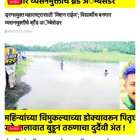
क्राईम
ड्रग्समुक्त महाराष्ट्रासाठी ‘मिशन राईज’; विद्यार्थीच बनणार
व्यसनमुक्तीचे ब्रँड अॅम्बेसेडर
AUGUST 6, 2026
क्राईम