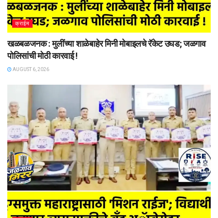
क्राईम
खळबळजनक : मुलींच्या शाळेबाहेर मिनी मोबाइलचे रॅकेट उघड; जळगाव
पोलिसांची मोठी कारवाई !
AUGUST 6, 2026