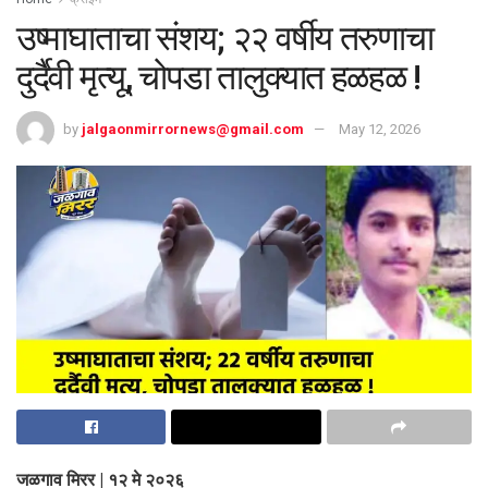
उष्माघाताचा संशय; २२ वर्षीय तरुणाचा
दुर्दैवी मृत्यू, चोपडा तालुक्यात हळहळ !
by
jalgaonmirrornews@gmail.com
May 12, 2026
जळगाव मिरर | १२ मे २०२६