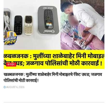
क्राईम
खळबळजनक : मुलींच्या शाळेबाहेर मिनी मोबाइलचे रॅकेट उघड; जळगाव
पोलिसांची मोठी कारवाई !
AUGUST 6, 2026