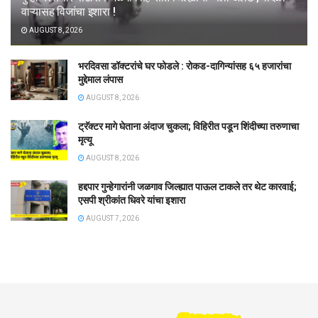
वाऱ्यासह विजांचा इशारा !
AUGUST 8, 2026
भरदिवसा डॉक्टरांचे घर फोडले : रोकड-दागिन्यांसह ६५ हजारांचा
मुद्देमाल लंपास
AUGUST 8, 2026
ट्रॅक्टर मागे घेताना अंदाज चुकला; विहिरीत पडून शिंदीच्या तरुणाचा
मृत्यू
AUGUST 8, 2026
हद्दपार गुन्हेगारांनी जळगाव जिल्ह्यात पाऊल टाकले तर थेट कारवाई;
एसपी श्रीकांत धिवरे यांचा इशारा
AUGUST 7, 2026