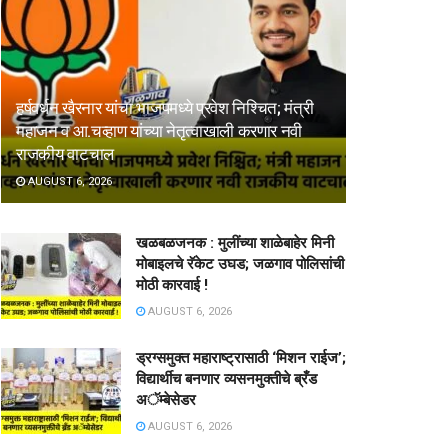
हर्षवर्धन खैरनार यांचा भाजपमध्ये प्रवेश निश्चित; मंत्री
महाजन व आ.चव्हाण यांच्या नेतृत्वाखाली करणार नवी
राजकीय वाटचाल
AUGUST 6, 2026
खळबळजनक : मुलींच्या शाळेबाहेर मिनी
मोबाइलचे रॅकेट उघड; जळगाव पोलिसांची
मोठी कारवाई !
AUGUST 6, 2026
ड्रग्समुक्त महाराष्ट्रासाठी ‘मिशन राईज’;
विद्यार्थीच बनणार व्यसनमुक्तीचे ब्रँड
अॅम्बेसेडर
AUGUST 6, 2026