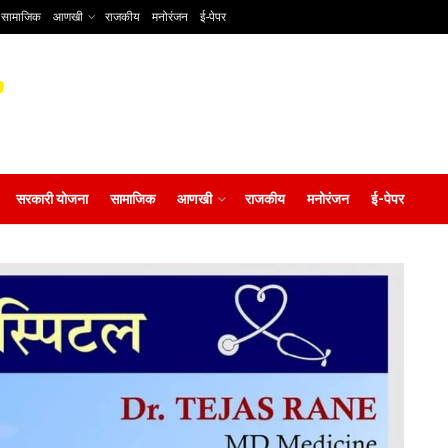
सामाजिक
आणखी
राजकीय
मनोरंजन
ई-पेपर
सरकारी योजना
सामाजिक
आणखी
राजकीय
मनोरंजन
ई-पेपर