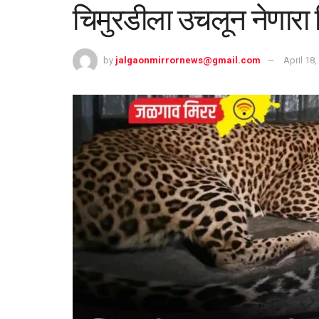
चिमुरडीला उचलून नेणारा 
by
jalgaonmirrornews@gmail.com
April 18