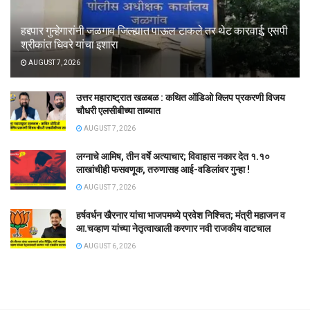
हद्दपार गुन्हेगारांनी जळगाव जिल्ह्यात पाऊल टाकले तर थेट कारवाई; एसपी
श्रीकांत धिवरे यांचा इशारा
AUGUST 7, 2026
उत्तर महाराष्ट्रात खळबळ : कथित ऑडिओ क्लिप प्रकरणी विजय
चौधरी एलसीबीच्या ताब्यात
AUGUST 7, 2026
लग्नाचे आमिष, तीन वर्षे अत्याचार; विवाहास नकार देत १.१०
लाखांचीही फसवणूक, तरुणासह आई-वडिलांवर गुन्हा !
AUGUST 7, 2026
हर्षवर्धन खैरनार यांचा भाजपमध्ये प्रवेश निश्चित; मंत्री महाजन व
आ.चव्हाण यांच्या नेतृत्वाखाली करणार नवी राजकीय वाटचाल
AUGUST 6, 2026