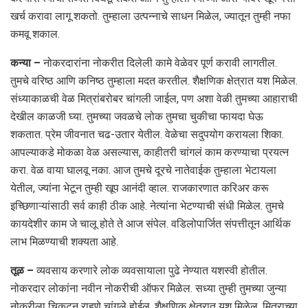
खर्च करावा लागू शकतो. तुम्हाला उत्पन्नाचे साधन मिळेल, ज्यातून तुम्ही नफा
कमवू शकाल.
कन्या –
नोकरदारांना नोकरीत दिलेली कामे वेळेवर पूर्ण करावी लागतील.
तुमचे वरिष्ठ आणि कनिष्ठ तुम्हाला मदत करतील. शैक्षणिक क्षेत्रात यश मिळेल.
संध्याकाळची वेळ मित्रांबरोबर चांगली जाईल, पण अशा वेळी तुमच्या आहाराची
देखील काळजी घ्या. तुमच्या जवळचे लोक तुमचा चुकीचा फायदा घेऊ
शकतात. प्रेम जीवनात चढ-उतार येतील. वेळेचा सदुपयोग करायला शिका.
आपल्याकडे मोकळा वेळ असल्यास, काहीतरी चांगलं काम करण्याचा प्रयत्न
करा. वेळ वाया घालवू नका. आज तुमचे दूरचे नातेवाईक तुम्हाला भेटायला
येतील, ज्यांना भेटून तुम्ही खूप आनंदी व्हाल. राजकारणात करिअर करू
इच्छिणाऱ्यांसाठी सर्व काही ठीक आहे. नेत्यांना भेटण्याची संधी मिळेल. तुमचे
कायदेशीर काम जे चालू होते ते आज संपेल. वडिलोपार्जित संपत्तीतून आर्थिक
लाभ मिळण्याची शक्यता आहे.
तूळ –
व्यवसाय करणारे लोक व्यवसायाला पुढे नेण्यात यशस्वी होतील.
नोकरदार लोकांना नवीन नोकरीची ऑफर मिळेल. सध्या तुम्ही तुमच्या जुन्या
नोकरीला चिकटून राहणे चांगले होईल. शैक्षणिक क्षेत्रात यश मिळेल. मित्राच्या