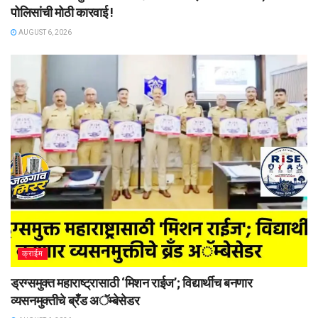
पोलिसांची मोठी कारवाई !
AUGUST 6, 2026
क्राईम
ड्रग्समुक्त महाराष्ट्रासाठी ‘मिशन राईज’; विद्यार्थीच बनणार
व्यसनमुक्तीचे ब्रँड अॅम्बेसेडर