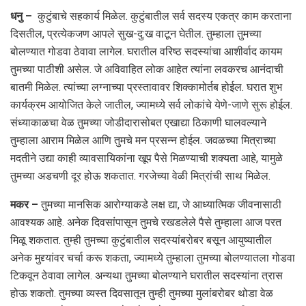
धनु –
कुटुंबाचे सहकार्य मिळेल. कुटुंबातील सर्व सदस्य एकत्र काम करताना
दिसतील, प्रत्येकजण आपले सुख-दु:ख वाटून घेतील. तुम्हाला तुमच्या
बोलण्यात गोडवा ठेवावा लागेल. घरातील वरिष्ठ सदस्यांचा आशीर्वाद कायम
तुमच्या पाठीशी असेल. जे अविवाहित लोक आहेत त्यांना लवकरच आनंदाची
बातमी मिळेल. त्यांच्या लग्नाच्या प्रस्तावावर शिक्कामोर्तब होईल. घरात शुभ
कार्यक्रम आयोजित केले जातील, ज्यामध्ये सर्व लोकांचे येणे-जाणे सुरू होईल.
संध्याकाळचा वेळ तुमच्या जोडीदारासोबत एखाद्या ठिकाणी घालवल्याने
तुम्हाला आराम मिळेल आणि तुमचे मन प्रसन्न होईल. जवळच्या मित्राच्या
मदतीने उद्या काही व्यावसायिकांना खूप पैसे मिळण्याची शक्यता आहे, यामुळे
तुमच्या अडचणी दूर होऊ शकतात. गरजेच्या वेळी मित्रांची साथ मिळेल.
मकर –
तुमच्या मानसिक आरोग्याकडे लक्ष द्या, जे आध्यात्मिक जीवनासाठी
आवश्यक आहे. अनेक दिवसांपासून तुमचे रखडलेले पैसे तुम्हाला आज परत
मिळू शकतात. तुम्ही तुमच्या कुटुंबातील सदस्यांबरोबर बसून आयुष्यातील
अनेक मुद्द्यांवर चर्चा करू शकता, ज्यामध्ये तुम्हाला तुमच्या बोलण्यातला गोडवा
टिकवून ठेवावा लागेल. अन्यथा तुमच्या बोलण्याने घरातील सदस्यांना त्रास
होऊ शकतो. तुमच्या व्यस्त दिवसातून तुम्ही तुमच्या मुलांबरोबर थोडा वेळ