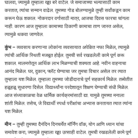
घालवा, ज्यामुळे तुम्हाला खूप बरे वाटेल. जे समाजाच्या भल्यासाठी काम
करतात, त्यांचा सन्मान वाढेल. तुमच्या गोड बोलण्यामुळे तुम्ही सर्वांकडून काम
करून घेऊ शकाल. नोकरदार वर्गासाठी मात्र, आजचा दिवस फारचा चांगला
नाही. कारण आज तुम्हाला कामाच्या ठिकाणी कामाचा ताण जास्त असेल,
त्यामुळे थकवा जाणवेल.
कुंभ –
व्यवसाय करणाऱ्या लोकांना व्यवसायात अपेक्षित नफा मिळेल, त्यामुळे
त्यांची आर्थिक स्थिती मजबूत होईल. तुमची सर्व रखडलेली कामे पूर्ण करू
शकाल. मालमत्तेतून आर्थिक लाभ मिळण्याची शक्यता आहे. नवीन वाहनाचा
आनंद मिळेल. घर, दुकान, फ्लॅट घेण्याचा जर तुमचा विचार असेल तर त्यात
तुम्हाला यश मिळेल. तुम्हाला तुमच्या जोडीदाराचे पूर्ण सहकार्य मिळेल. तब्येतीत
हळूहळू सुधारणा दिसेल. विद्यार्थ्यांना परदेशातून शिक्षण घेण्याची संधी मिळेल.
आज संध्याकाळचा वेळ धार्मिक कार्यक्रमांसाठी द्या. यामुळे तुमच्या मनाला
शांती मिळेल. तसेच, जे विद्यार्थी स्पर्धा परीक्षांचा अभ्यास करतायत त्यात त्यांना
यश मिळेल.
मीन –
तुम्ही तुमच्या दैनंदिन दिनचर्येत मॉर्निंग वॉक, योग आणि ध्यान यांचा
समावेश करा, ज्यामुळे तुम्हाला खूप उत्साही वाटेल. तुमची रखडलेली कामे पूर्ण