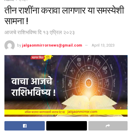
तीन राशींना करावा लागणार या समस्येशी
सामना !
आजचे राशिभविष्य दि १३ एप्रिल २०२३
by
jalgaonmirrornews@gmail.com
April 13, 2023