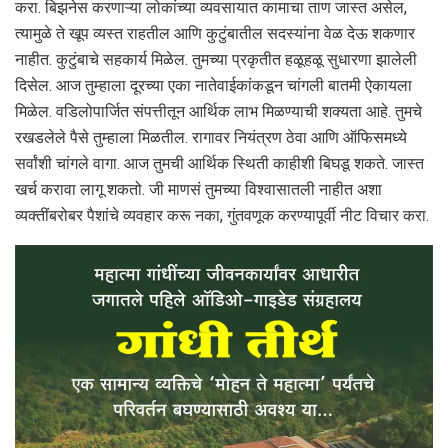
करा. बिझनेस करणाऱ्या लोकांच्या व्यवसायात कामाचा ताण जास्त असेल,
त्यामुळे ते खूप व्यस्त राहतील आणि कुटुंबातील सदस्यांना वेळ देऊ शकणार
नाहीत. कुटुंबाचे सहकार्य मिळेल. तुमच्या प्रकृतीत हळूहळू सुधारणा झालेली
दिसेल. आज तुम्हाला दूरच्या एका नातेवाईकांकडून चांगली बातमी ऐकायला
मिळेल. वडिलोपार्जित संपत्तीतून आर्थिक लाभ मिळण्याची शक्यता आहे. तुमचे
रखडलेले पैसे तुम्हाला मिळतील. रागावर नियंत्रण ठेवा आणि ऑफिसमध्ये
सर्वांशी चांगले वागा. आज तुमची आर्थिक स्थिती काहीशी बिघडू शकते. जास्त
खर्च करावा लागू शकतो. जी माणसं तुमच्या विश्वासातली नाहीत अशा
व्यक्तींबरोबर पैशांचे व्यवहार करू नका, गुंतवणूक करण्यापूर्वी नीट विचार करा.