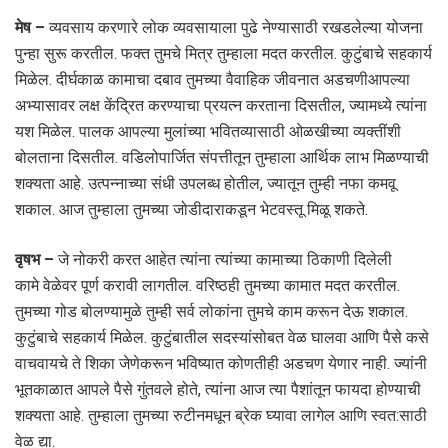
मेष –
व्यवसाय करणारे लोक व्यवसायाला पुढे नेण्यासाठी रखडलेल्या योजना
पुन्हा सुरू करतील. फक्त तुमचे मित्र तुम्हाला मदत करतील. कुटुंबाचे सहकार्य
मिळेल. दीर्घकाळ कामाचा दबाव तुमच्या वैवाहिक जीवनात अडचणीआपल्या
अभ्यासावर लक्ष केंद्रित करण्याचा प्रयत्न करताना दिसतील, ज्यामध्ये त्यांना
यश मिळेल. पालक आपल्या मुलांच्या भवितव्यासाठी ओळखीच्या व्यक्तींशी
बोलताना दिसतील. वडिलोपार्जित संपत्तीतून तुम्हाला आर्थिक लाभ मिळण्याची
शक्यता आहे. उत्पन्नाच्या संधी उपलब्ध होतील, ज्यातून तुम्ही नफा कमवू
शकाल. आज तुम्हाला तुमच्या जोडीदाराकडून भेटवस्तू मिळू शकते.
वृषभ –
जे नोकरी करत आहेत त्यांना त्यांच्या कामाच्या ठिकाणी दिलेली
कामे वेळेवर पूर्ण करावी लागतील. वरिष्ठही तुमच्या कामात मदत करतील.
तुमच्या गोड बोलण्यामुळे तुम्ही सर्व लोकांना तुमचे काम करून देऊ शकाल.
कुटुंबाचे सहकार्य मिळेल. कुटुंबातील सदस्यांसोबत वेळ घालवा आणि पैसे कसे
वाचवायचे ते शिका जेणेकरून भविष्यात कोणतीही अडचण येणार नाही. ज्यांनी
भूतकाळात आपले पैसे गुंतवले होते, त्यांना आज त्या पैशांतून फायदा होण्याची
शक्यता आहे. तुम्हाला तुमच्या रुटीनमधून ब्रेक घ्यावा लागेल आणि स्वत:साठी
वेळ द्या.