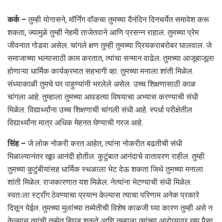
कर्क –
तुम्ही योगासने, मॉर्निंग वॉकचा तुमच्या दैनंदिन दिनचर्येत समावेश करू
शकता, ज्यामुळे तुम्ही नेहमी ताजेतवाने आणि प्रसन्न राहाल. तुमच्या प्रेम
जीवनात गोडवा असेल. चांगले क्षण तुम्ही तुमच्या प्रियकराबरोबर घालवाल. जे
समाजाच्या भल्यासाठी काम करतात, त्यांचा सन्मान वाढेल. तुमच्या आजूबाजूला
होणाऱ्या धार्मिक कार्यक्रमात सहभागी व्हा. तुमच्या मनाला शांती मिळेल.
संध्याकाळी तुमचे घर पाहुण्यांनी भरलेले असेल. उच्च शिक्षणासाठी काळ
चांगला आहे. तुम्हाला तुमच्या आवडत्या विषयाचा अभ्यास करण्याची संधी
मिळेल. विद्यार्थ्यांना उच्च शिक्षणाची चांगली संधी आहे. स्पर्धा परीक्षेतील
विद्यार्थ्यांना मात्र अधिक मेहनत घेण्याची गरज आहे.
सिंह –
जे लोक नोकरी करत आहेत, त्यांना नोकरीत बढतीची संधी
मिळाल्यानंतर खूप आनंदी होतील. कुटुंबात आनंदाचे वातावरण राहील. तुम्ही
तुमच्या कुटुंबीयांसह धार्मिक स्थळाला भेट देऊ शकता जिथे तुमच्या मनाला
शांती मिळेल. राजकारणात यश मिळेल. नेत्यांना भेटण्याची संधी मिळेल.
स्वतःला स्ट्रॉंग ठेवण्याचा प्रयत्न केल्यास त्याचा परिणाम अनेक प्रकारे
दिसून येईल. तुमच्या मुलांच्या तब्येतीची विशेष काळजी घ्या कारण तुम्ही असे न
केल्यास त्यांची तब्येत बिघडू शकते आणि तुम्हाला त्यांच्या आरोग्यावर खूप पैसा