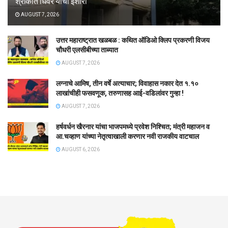
श्रीकांत धिवरे यांचा इशारा
AUGUST 7, 2026
उत्तर महाराष्ट्रात खळबळ : कथित ऑडिओ क्लिप प्रकरणी विजय
चौधरी एलसीबीच्या ताब्यात
AUGUST 7, 2026
लग्नाचे आमिष, तीन वर्षे अत्याचार; विवाहास नकार देत १.१०
लाखांचीही फसवणूक, तरुणासह आई-वडिलांवर गुन्हा !
AUGUST 7, 2026
हर्षवर्धन खैरनार यांचा भाजपमध्ये प्रवेश निश्चित; मंत्री महाजन व
आ.चव्हाण यांच्या नेतृत्वाखाली करणार नवी राजकीय वाटचाल
AUGUST 6, 2026