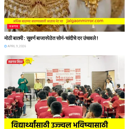
जळगाव
मोठी बातमी : सुवर्ण बाजारपेठेत सोनं-चांदीचे दर उंचावले !
APRIL 9, 2026