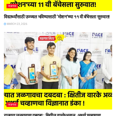
जळगाव
विद्यार्थ्यांसाठी उज्ज्वल भविष्यासाठी ‘मोशन’च्या ११ वी बॅचेसला सुरुवात!
MARCH 23, 2026
जळगाव
राज्यात जळगावचा दबदबा : क्षितीज वारकेअव्वल, अथर्व चव्हाणचा