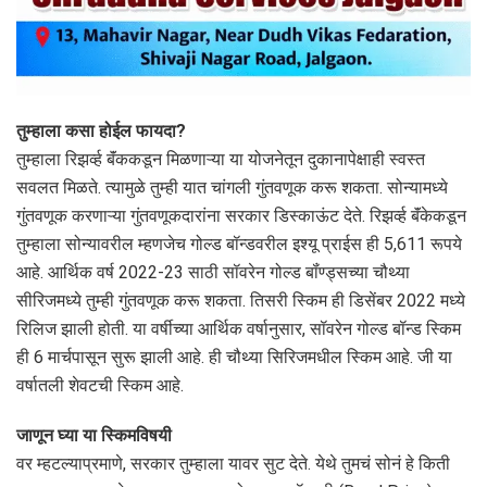
तुम्हाला कसा होईल फायदा?
तुम्हाला रिझर्व्ह बॅंककडून मिळणाऱ्या या योजनेतून दुकानापेक्षाही स्वस्त
सवलत मिळते. त्यामुळे तुम्ही यात चांगली गुंतवणूक करू शकता. सोन्यामध्ये
गुंतवणूक करणाऱ्या गुंतवणूकदारांना सरकार डिस्काऊंट देते. रिझर्व्ह बॅंकेकडून
तुम्हाला सोन्यावरील म्हणजेच गोल्ड बॉन्डवरील इश्यू प्राईस ही 5,611 रूपये
आहे. आर्थिक वर्ष 2022-23 साठी सॉवरेन गोल्ड बॉंण्ड्सच्या चौथ्या
सीरिजमध्ये तुम्ही गुंतवणूक करू शकता. तिसरी स्किम ही डिसेंबर 2022 मध्ये
रिलिज झाली होती. या वर्षीच्या आर्थिक वर्षानुसार, सॉवरेन गोल्ड बॉन्ड स्किम
ही 6 मार्चपासून सुरू झाली आहे. ही चौथ्या सिरिजमधील स्किम आहे. जी या
वर्षातली शेवटची स्किम आहे.
जाणून घ्या या स्किमविषयी
वर म्हटल्याप्रमाणे, सरकार तुम्हाला यावर सुट देते. येथे तुमचं सोनं हे किती