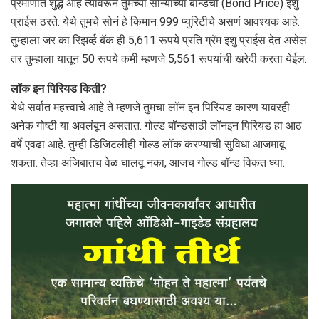
प्रमाणात शुद्ध आहे त्यावरून तुमच्या सोन्याच्या बॉन्डची (Bond Price) इशु
प्राईस ठरते. येथे तुमचे सोनं हे किमान 999 प्युरिटीचे असणं आवश्यक आहे.
तुम्हाला जर का रिझर्व्ह बॅक ही 5,611 रूपये प्रति ग्रॅम इशु प्राईस देत असेल
तर तुम्हाला यातून 50 रूपये कमी म्हणजे 5,561 रूपयांची खरेदी करता येईल.
लॉक इन पिरियड किती?
येथे सर्वात महत्त्वाचे आहे ते म्हणजे तुमचा लॉन इन पिरियड कारण यावरही
अनेक गोष्टी या अवलंबून असतात. गोल्ड बॉन्डसाठी लॉनइन पिरियड हा आठ
वर्षे एवढा आहे. तुम्ही डिजिटलीही गोल्ड लॉक करण्याची सुविधा आजमावू
शकता. तेव्हा अजिबातच वेळ घालवू नका, आजच गोल्ड बॉन्ड विकत घ्या.