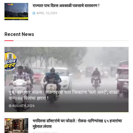
राज्यात पाच दिवस अवकाळी पावसाचे वातावरण !
APRIL 10, 2023
Recent News
पुन्हा बरसणार पाऊस : जळगावसह सात जिल्ह्यांना ‘यलो अलर्ट’; वादळी
वाऱ्यासह विजांचा इशारा !
AUGUST 8, 2026
भरदिवसा डॉक्टरांचे घर फोडले : रोकड-दागिन्यांसह ६५ हजारांचा
मुद्देमाल लंपास