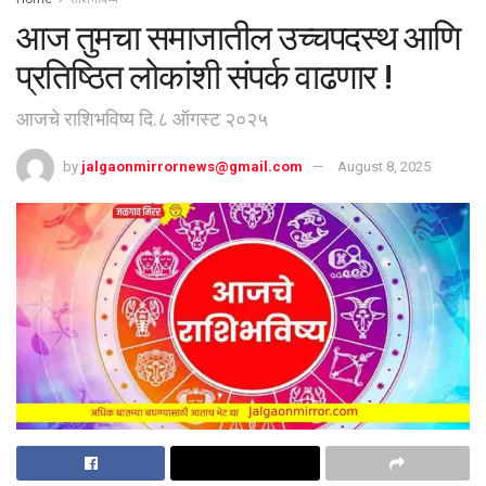
आज तुमचा समाजातील उच्चपदस्थ आणि
प्रतिष्ठित लोकांशी संपर्क वाढणार !
आजचे राशिभविष्य दि.८ ऑगस्ट २०२५
by
jalgaonmirrornews@gmail.com
August 8, 2025