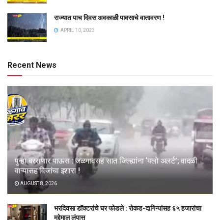
राज्यात पाच दिवस अवकाळी पावसाचे वातावरण !
APRIL 10, 2023
Recent News
पुन्हा बरसणार पाऊस : जळगावसह सात जिल्ह्यांना ‘यलो अलर्ट’; वादळी
वाऱ्यासह विजांचा इशारा !
AUGUST 8, 2026
भरदिवसा डॉक्टरांचे घर फोडले : रोकड-दागिन्यांसह ६५ हजारांचा
मुद्देमाल लंपास