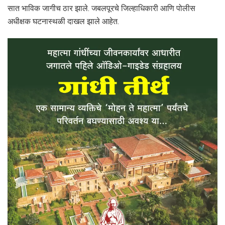
सात भाविक जागीच ठार झाले. जबलपूरचे जिल्‍हाधिकारी आणि पोलीस
अधीक्षक घटनास्‍थळी दाखल झाले आहेत.