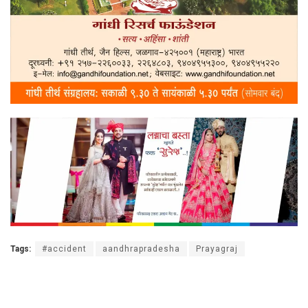
Tags:
#accident
aandhrapradesha
Prayagraj