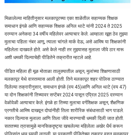
मिळालेल्या माहितीनुसार मलकापूरच्या एका शाळेतील सहाय्यक शिक्षक
समाधान इंगळे आणि सहाय्यक शिक्षक अनिल थाटे यांनी 2024 ते 2025
दरम्यान अनेकदा 34 वर्षीय महिलेवर अत्याचार केले. आम्हाला खूश ठेव तुझ्या
मुलाचा पहिला नंबर आणू, त्याला चांगले मार्क देऊ, असे आमिष या शिक्षकांनी
महिलेला दाखवले होते. असे केले नाही तर तुझ्यासह मुलाला जीवे ठार मारू
अशी धमकी दिल्याचेही पीडितेने तक्रारीत म्हटले आहे.
पीडित महिला ही मूळ मोताळा‎ तालुक्यातील असून, मुलांच्या शिक्षणासाठी
‎मलकापूर येथे वास्तव्यास आली होती. तिने‎ मलकापूर शहर पोलिस ठाण्यात
दिलेल्या ‎तक्रारीनुसार, समाधान इंगळे (वय 45)‎आणि अनिल थाटे (वय 47)
या दोन ‎शिक्षकांनी तिच्यावर सप्टेंबर 2024 पासून‎ एप्रिल 2025 दरम्यान
वेळोवेळी अत्याचार केले. इंगळे हा तिच्या मुलाचा वर्गशिक्षक ‎असून, शैक्षणिक
प्रगतीचे आमिष दाखवून ‎दोघांनीही तिला शारीरिक संबंधासाठी भाग‎ पाडले.‎
नकार दिल्यास मुलाला आणि तिला जीवे‎ मारण्याची धमकी दिली जात होती.‎
सततच्या त्रासामुळे मानसिकदृष्ट्या‎ खचलेल्या महिलेला अखेर धैर्य करून‎
पोलिसांत धाव घ्यावी लागली. या प्रकरणी‎ पीडितेच्या तक्रार वरुन मलकापूर