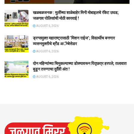
खळबळजनक : मुलींच्या शाळेबाहेर मिनी मोबाइलचे रॅकेट उघड;
जळगाव पोलिसांची मोठी कारवाई !
AUGUST 6, 2026
ड्रग्समुक्त महाराष्ट्रासाठी ‘मिशन राईज’; विद्यार्थीच बनणार
व्यसनमुक्तीचे ब्रँड अॅम्बेसेडर
AUGUST 6, 2026
दोन महिन्यांच्या चिमुकल्याच्या डोक्यावरून पितृछत्र हरपले; तलावात
बुडून तरुणाचा दुर्दैवी अंत !
AUGUST 6, 2026