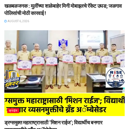
खळबळजनक : मुलींच्या शाळेबाहेर मिनी मोबाइलचे रॅकेट उघड; जळगाव
पोलिसांची मोठी कारवाई !
AUGUST 6, 2026
क्राईम
ड्रग्समुक्त महाराष्ट्रासाठी ‘मिशन राईज’; विद्यार्थीच बनणार