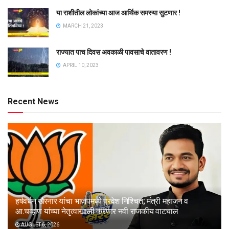
या राशीतील लोकांच्या आज आर्थिक समस्या सुटणार !
MARCH 21, 2023
राज्यात पाच दिवस अवकाळी पावसाचे वातावरण !
APRIL 10, 2023
Recent News
हर्षवर्धन खैरनार यांचा भाजपमध्ये प्रवेश निश्चित; मंत्री महाजन व
आ.चव्हाण यांच्या नेतृत्वाखाली करणार नवी राजकीय वाटचाल
AUGUST 6, 2026