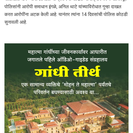
पोलिसांनी‎ आरोपी समाधान इंगळे, अनिल थाटे यांच्या‎विरोधात गुन्हा दाखल
करत आरोपींना‎ अटक केली आहे.‎ यानंतर त्यांना 14 दिवसांची पोलिस कोठडी
सुनावली आहे.