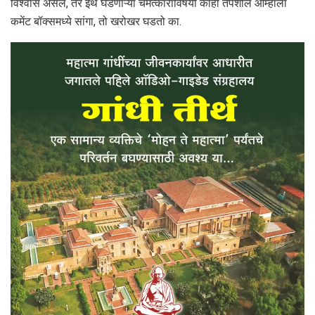
विश्वास असेल, तर इथे घडणाऱ्या चमत्काराविषयी काही तपशील आम्हाला
कमेंट बॉक्समध्ये सांगा, तो खरोखर घडतो का.