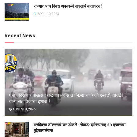
राज्यात पाच दिवस अवकाळी पावसाचे वातावरण !
APRIL 10, 2023
Recent News
पुन्हा बरसणार पाऊस : जळगावसह सात जिल्ह्यांना ‘यलो अलर्ट’; वादळी
वाऱ्यासह विजांचा इशारा !
AUGUST 8, 2026
भरदिवसा डॉक्टरांचे घर फोडले : रोकड-दागिन्यांसह ६५ हजारांचा
मुद्देमाल लंपास