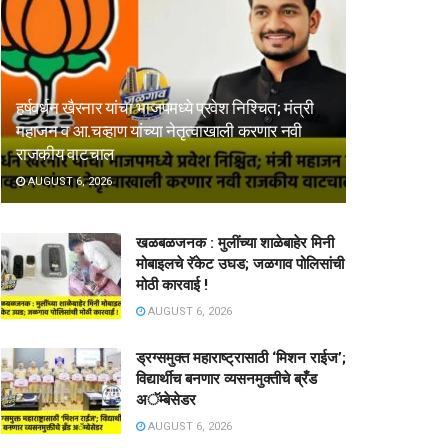
हर्षवर्धन खैरनार यांचा भाजपमध्ये प्रवेश निश्चित; मंत्री
महाजन व आ.चव्हाण यांच्या नेतृत्वाखाली करणार नवी
राजकीय वाटचाल
AUGUST 6, 2026
खळबळजनक : मुलींच्या शाळेबाहेर मिनी
मोबाइलचे रॅकेट उघड; जळगाव पोलिसांची
मोठी कारवाई !
AUGUST 6, 2026
ड्रग्समुक्त महाराष्ट्रासाठी ‘मिशन राईज’;
विद्यार्थीच बनणार व्यसनमुक्तीचे ब्रँड
अॅम्बेसेडर
AUGUST 6, 2026