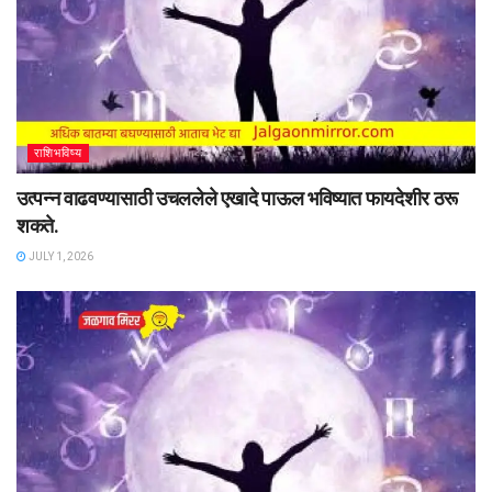
राशिभविष्य
उत्पन्न वाढवण्यासाठी उचललेले एखादे पाऊल भविष्यात फायदेशीर ठरू
शकते.
JULY 1, 2026