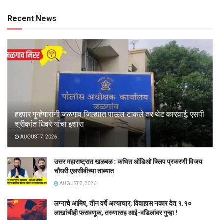
Recent News
हद्दपार गुन्हेगारांनी जळगाव जिल्ह्यात पाऊल टाकले तर थेट कारवाई; एसपी
श्रीकांत धिवरे यांचा इशारा
AUGUST 7, 2026
उत्तर महाराष्ट्रात खळबळ : कथित ऑडिओ क्लिप प्रकरणी विजय
चौधरी एलसीबीच्या ताब्यात
AUGUST 7, 2026
लग्नाचे आमिष, तीन वर्षे अत्याचार; विवाहास नकार देत १.१०
लाखांचीही फसवणूक, तरुणासह आई-वडिलांवर गुन्हा !