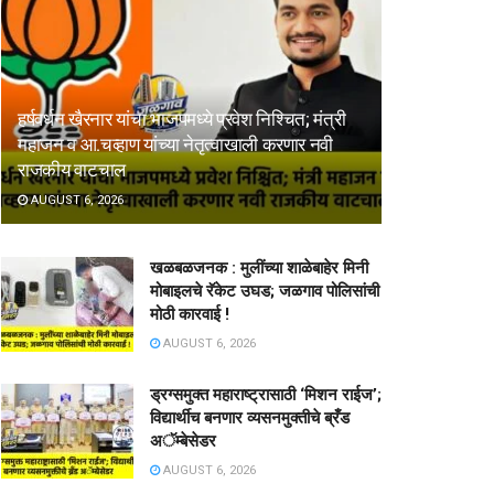
हर्षवर्धन खैरनार यांचा भाजपमध्ये प्रवेश निश्चित; मंत्री
महाजन व आ.चव्हाण यांच्या नेतृत्वाखाली करणार नवी
राजकीय वाटचाल
AUGUST 6, 2026
खळबळजनक : मुलींच्या शाळेबाहेर मिनी
मोबाइलचे रॅकेट उघड; जळगाव पोलिसांची
मोठी कारवाई !
AUGUST 6, 2026
ड्रग्समुक्त महाराष्ट्रासाठी ‘मिशन राईज’;
विद्यार्थीच बनणार व्यसनमुक्तीचे ब्रँड
अॅम्बेसेडर
AUGUST 6, 2026