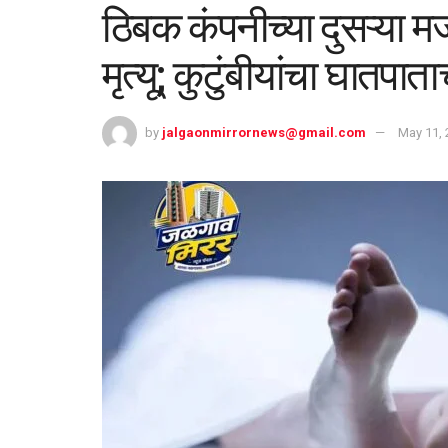
ठिबक कंपनीच्या दुसऱ्या म
मृत्यू; कुटुंबीयांचा घातपा
by
jalgaonmirrornews@gmail.com
May 11, 