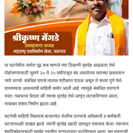
या घटनेतील सर्वात गूढ बाब म्हणजे ज्या ठिकाणी मृतदेह आढळला तेथे
पोहोचण्यासाठी सुमारे २० ते २५ वर्षांपासून बंद असलेल्या घराच्या छतावरून
जावे लागते. संबंधित घराचे मालक श्रीकांत पाठक असून ते सध्या पुणे येथे
वास्तव्यास असल्याची माहिती समोर आली आहे. त्यामुळे संबंधित तरुणाने
स्वतः गळफास घेतला की त्याचा मृतदेह तेथे आणून लटकविण्यात आला,
याबाबत संशय निर्माण झाला आहे.
घटनेची माहिती मिळताच बाजारपेठ पोलीस ठाण्याचे अधिकारी व कर्मचारी
घटनास्थळी दाखल झाले. त्यांनी मृतदेह खाली उतरवून पंचनामा केला. त्यानंतर
शवविच्छेदनासाठी मृतदेह ग्रामीण रुग्णालयात पाठविण्यात आला. मृत तरुणाची