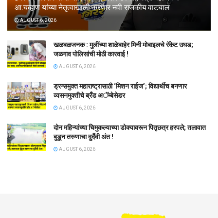
आ.चव्हाण यांच्या नेतृत्वाखाली करणार नवी राजकीय वाटचाल
AUGUST 6, 2026
खळबळजनक : मुलींच्या शाळेबाहेर मिनी मोबाइलचे रॅकेट उघड;
जळगाव पोलिसांची मोठी कारवाई !
AUGUST 6, 2026
ड्रग्समुक्त महाराष्ट्रासाठी ‘मिशन राईज’; विद्यार्थीच बनणार
व्यसनमुक्तीचे ब्रँड अॅम्बेसेडर
AUGUST 6, 2026
दोन महिन्यांच्या चिमुकल्याच्या डोक्यावरून पितृछत्र हरपले; तलावात
बुडून तरुणाचा दुर्दैवी अंत !
AUGUST 6, 2026