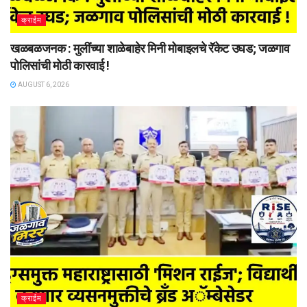
क्राईम
खळबळजनक : मुलींच्या शाळेबाहेर मिनी मोबाइलचे रॅकेट उघड; जळगाव
पोलिसांची मोठी कारवाई !
AUGUST 6, 2026
क्राईम