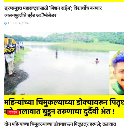
ड्रग्समुक्त महाराष्ट्रासाठी ‘मिशन राईज’; विद्यार्थीच बनणार
व्यसनमुक्तीचे ब्रँड अॅम्बेसेडर
AUGUST 6, 2026
क्राईम
दोन महिन्यांच्या चिमुकल्याच्या डोक्यावरून पितृछत्र हरपले; तलावात