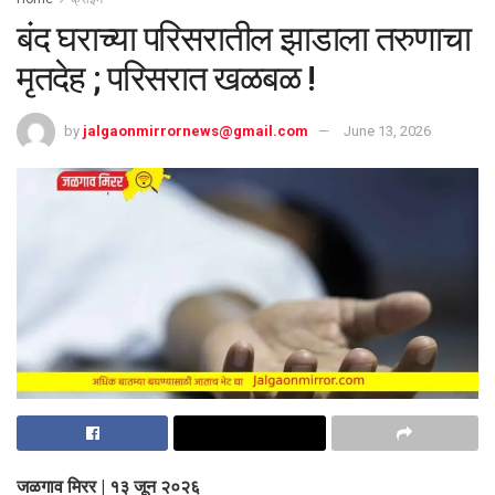
बंद घराच्या परिसरातील झाडाला तरुणाचा
मृतदेह ; परिसरात खळबळ !
by
jalgaonmirrornews@gmail.com
June 13, 2026
जळगाव मिरर | १३ जून २०२६