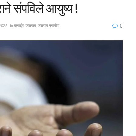
ाने संपविले आयुष्य !
0
 2025
in
क्राईम
,
जळगाव
,
जळगाव ग्रामीण