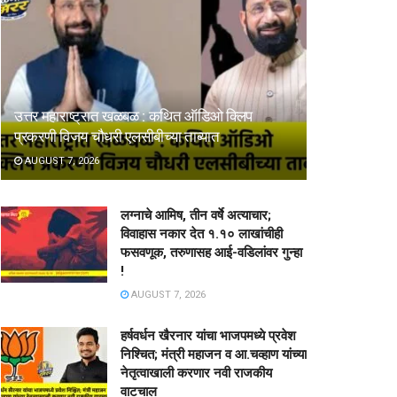
उत्तर महाराष्ट्रात खळबळ : कथित ऑडिओ क्लिप
प्रकरणी विजय चौधरी एलसीबीच्या ताब्यात
AUGUST 7, 2026
लग्नाचे आमिष, तीन वर्षे अत्याचार;
विवाहास नकार देत १.१० लाखांचीही
फसवणूक, तरुणासह आई-वडिलांवर गुन्हा
!
AUGUST 7, 2026
हर्षवर्धन खैरनार यांचा भाजपमध्ये प्रवेश
निश्चित; मंत्री महाजन व आ.चव्हाण यांच्या
नेतृत्वाखाली करणार नवी राजकीय
वाटचाल