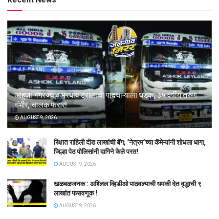
आहुजा नगरजवळ भरधाव ट्रालाची पादचाऱ्याला धडक; ३५ वर्षीय तरुण
गंभीर, चालक फरार!
AUGUST 9, 2026
रिक्षात राहिली दीड लाखांची बॅग; ‘नेत्रम’च्या कॅमेऱ्यांनी शोधला धागा,
जिल्हा पेठ पोलिसांनी दागिने केले परत!
AUGUST 9, 2026
खळबळजनक : अश्लिल व्हिडीओ पाठवल्याची धमकी देत वृद्धाची ९
लाखांत फसवणूक !
AUGUST 9, 2026