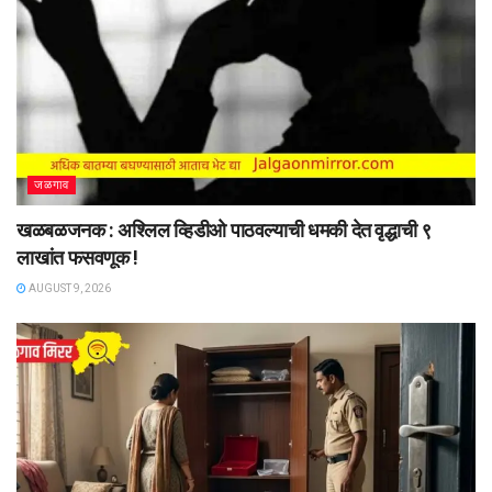
जळगाव
खळबळजनक : अश्लिल व्हिडीओ पाठवल्याची धमकी देत वृद्धाची ९
लाखांत फसवणूक !
AUGUST 9, 2026