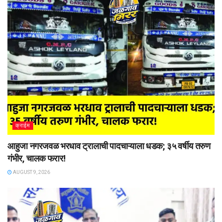
क्राईम
आहुजा नगरजवळ भरधाव ट्रालाची पादचाऱ्याला धडक; ३५ वर्षीय तरुण
गंभीर, चालक फरार!
AUGUST 9, 2026