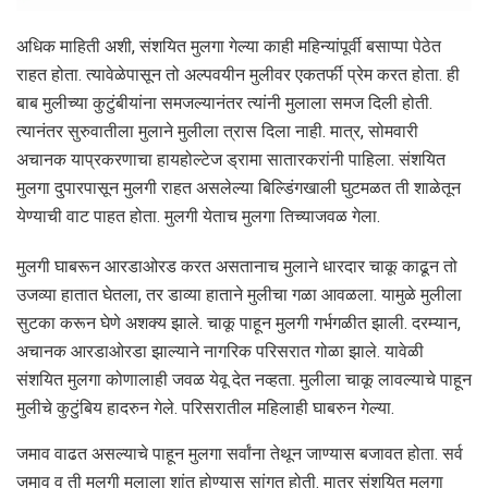
अधिक माहिती अशी, संशयित मुलगा गेल्या काही महिन्यांपूर्वी बसाप्पा पेठेत
राहत होता. त्यावेळेपासून तो अल्पवयीन मुलीवर एकतर्फी प्रेम करत होता. ही
बाब मुलीच्या कुटुंबीयांना समजल्यानंतर त्यांनी मुलाला समज दिली होती.
त्यानंतर सुरुवातीला मुलाने मुलीला त्रास दिला नाही. मात्र, सोमवारी
अचानक याप्रकरणाचा हायहोल्टेज ड्रामा सातारकरांनी पाहिला. संशयित
मुलगा दुपारपासून मुलगी राहत असलेल्या बिल्डिंगखाली घुटमळत ती शाळेतून
येण्याची वाट पाहत होता. मुलगी येताच मुलगा तिच्याजवळ गेला.
मुलगी घाबरून आरडाओरड करत असतानाच मुलाने धारदार चाकू काढून तो
उजव्या हातात घेतला, तर डाव्या हाताने मुलीचा गळा आवळला. यामुळे मुलीला
सुटका करून घेणे अशक्य झाले. चाकू पाहून मुलगी गर्भगळीत झाली. दरम्यान,
अचानक आरडाओरडा झाल्याने नागरिक परिसरात गोळा झाले. यावेळी
संशयित मुलगा कोणालाही जवळ येवू देत नव्हता. मुलीला चाकू लावल्याचे पाहून
मुलीचे कुटुंबिय हादरुन गेले. परिसरातील महिलाही घाबरुन गेल्या.
जमाव वाढत असल्याचे पाहून मुलगा सर्वांना तेथून जाण्यास बजावत होता. सर्व
जमाव व ती मुलगी मुलाला शांत होण्यास सांगत होती. मात्र संशयित मुलगा