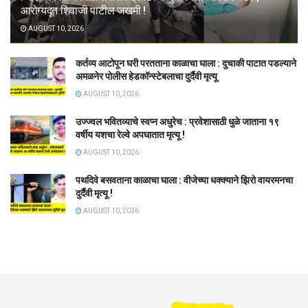
आरोग्यदूत शिवाजी पाटील जखमी !
AUGUST 10, 2026
कर्तव्य आटोपून घरी परतताना काळाचा घाला : दुचाकी पाटात पडल्याने
अमळनेर पोलीस हेडकॉन्स्टेबलाचा दुर्दैवी मृत्यू
AUGUST 10, 2026
उज्ज्वल भवितव्याचे स्वप्न अधुरेच : प्रवेशासाठी धुळे जाताना १९
वर्षीय यशचा रेल्वे अपघातात मृत्यू !
AUGUST 10, 2026
पथदिवे बसवताना काळाचा घाला : वीजेच्या धक्क्याने झिरो वायरमनचा
दुर्दैवी मृत्यू !
AUGUST 10, 2026