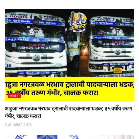
क्राईम
आहुजा नगरजवळ भरधाव ट्रालाची पादचाऱ्याला धडक; ३५ वर्षीय तरुण
गंभीर, चालक फरार!
AUGUST 9, 2026