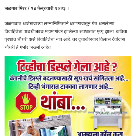
जळगाव मिरर / १४ फेब्रुवारी २०२३ ।
जळगावात आतेभावाच्‍या लग्‍नानिमित्‍ताने धरणगावातून येत असलेल्‍या
विवाहितेचा पाळधीजवळ महामार्गावर झालेल्‍या अपघातात मृत्‍यू झाला. कविता
प्रशांत चौधरी असे विवाहितेचा नाव आहे. तर दुचाकीस्वार विलास देवीदास
चौधरी हे गंभीर जखमी आहेत.