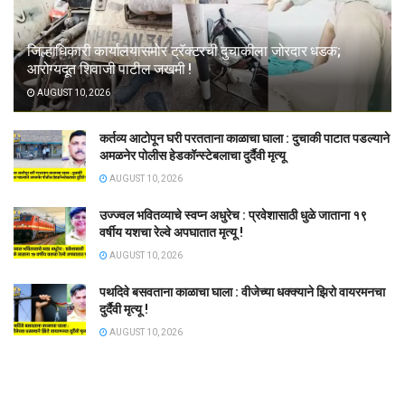
जिल्हाधिकारी कार्यालयासमोर ट्रॅक्टरची दुचाकीला जोरदार धडक;
आरोग्यदूत शिवाजी पाटील जखमी !
AUGUST 10, 2026
कर्तव्य आटोपून घरी परतताना काळाचा घाला : दुचाकी पाटात पडल्याने
अमळनेर पोलीस हेडकॉन्स्टेबलाचा दुर्दैवी मृत्यू
AUGUST 10, 2026
उज्ज्वल भवितव्याचे स्वप्न अधुरेच : प्रवेशासाठी धुळे जाताना १९
वर्षीय यशचा रेल्वे अपघातात मृत्यू !
AUGUST 10, 2026
पथदिवे बसवताना काळाचा घाला : वीजेच्या धक्क्याने झिरो वायरमनचा
दुर्दैवी मृत्यू !
AUGUST 10, 2026