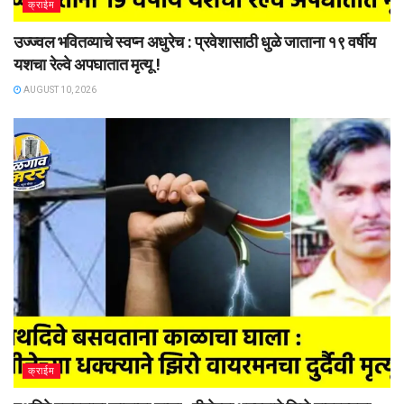
क्राईम
उज्ज्वल भवितव्याचे स्वप्न अधुरेच : प्रवेशासाठी धुळे जाताना १९ वर्षीय
यशचा रेल्वे अपघातात मृत्यू !
AUGUST 10, 2026
क्राईम