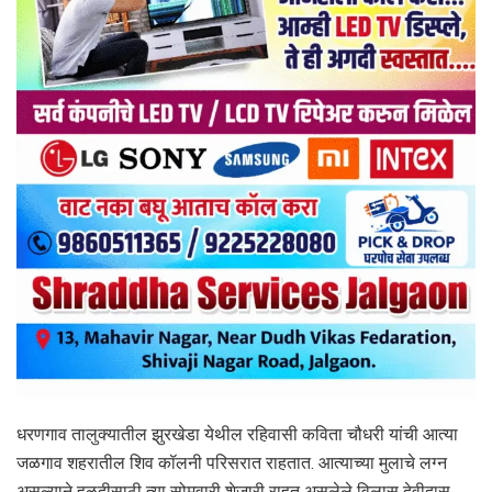
धरणगाव तालुक्यातील झुरखेडा येथील रहिवासी कविता चौधरी यांची आत्या
जळगाव शहरातील शिव कॉलनी परिसरात राहतात. आत्याच्या मुलाचे लग्‍न
असल्‍याने हळदीसाठी त्‍या सोमवारी शेजारी राहत असलेले विलास देवीदास