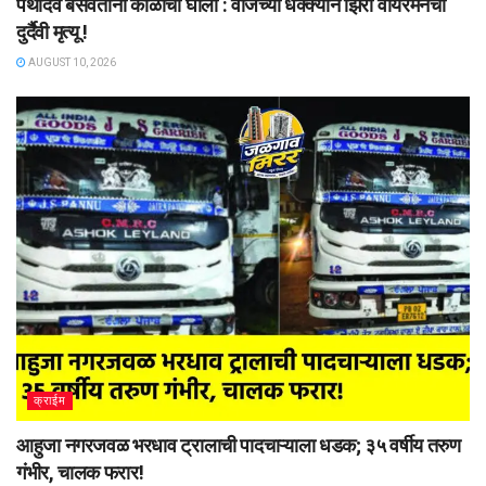
पथदिवे बसवताना काळाचा घाला : वीजेच्या धक्क्याने झिरो वायरमनचा
दुर्दैवी मृत्यू !
AUGUST 10, 2026
क्राईम
आहुजा नगरजवळ भरधाव ट्रालाची पादचाऱ्याला धडक; ३५ वर्षीय तरुण
गंभीर, चालक फरार!