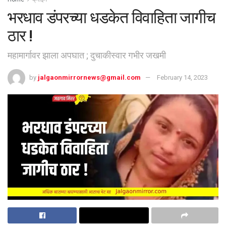
भरधाव डंपरच्या धडकेत विवाहिता जागीच
ठार !
महामार्गावर झाला अपघात ; दुचाकीस्वार गभीर जखमी
by
jalgaonmirrornews@gmail.com
February 14, 2023