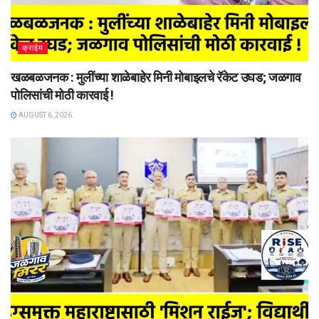
क्राईम
खळबळजनक : मुलींच्या शाळेबाहेर मिनी मोबाइलचे रॅकेट उघड; जळगाव
पोलिसांची मोठी कारवाई !
AUGUST 6, 2026