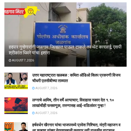
हद्दपार गुन्हेगारांनी जळगाव जिल्ह्यात पाऊल टाकले तर थेट कारवाई; एसपी
श्रीकांत धिवरे यांचा इशारा
AUGUST 7, 2026
उत्तर महाराष्ट्रात खळबळ : कथित ऑडिओ क्लिप प्रकरणी विजय
चौधरी एलसीबीच्या ताब्यात
AUGUST 7, 2026
लग्नाचे आमिष, तीन वर्षे अत्याचार; विवाहास नकार देत १.१०
लाखांचीही फसवणूक, तरुणासह आई-वडिलांवर गुन्हा !
AUGUST 7, 2026
हर्षवर्धन खैरनार यांचा भाजपमध्ये प्रवेश निश्चित; मंत्री महाजन व
आ.चव्हाण यांच्या नेतृत्वाखाली करणार नवी राजकीय वाटचाल