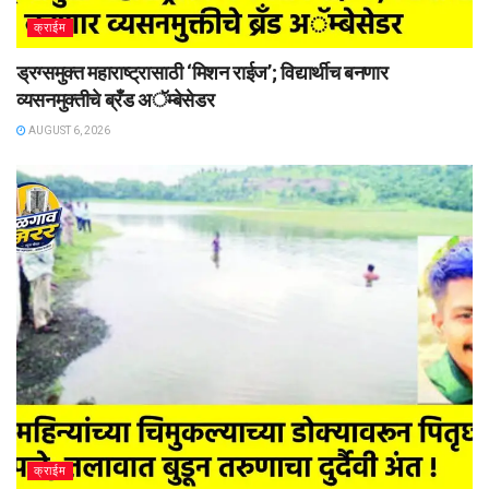
क्राईम
ड्रग्समुक्त महाराष्ट्रासाठी ‘मिशन राईज’; विद्यार्थीच बनणार
व्यसनमुक्तीचे ब्रँड अॅम्बेसेडर
AUGUST 6, 2026
क्राईम