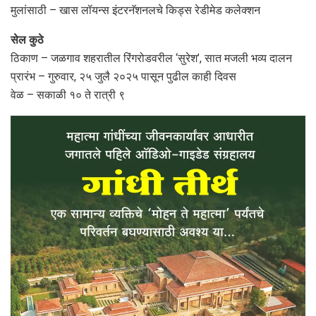
मुलांसाठी – खास लॉयन्स इंटरनॅशनलचे किड्स रेडीमेड कलेक्शन
सेल कुठे
ठिकाण – जळगाव शहरातील रिंगरोडवरील ‘सुरेश’, सात मजली भव्य दालन
प्रारंभ – गुरुवार, २५ जुलै २०२५ पासून पुढील काही दिवस
वेळ – सकाळी १० ते रात्री ९