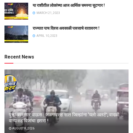
या राशीतील लोकांच्या आज आर्थिक समस्या सुटणार !
MARCH 21, 2023
राज्यात पाच दिवस अवकाळी पावसाचे वातावरण !
APRIL 10, 2023
Recent News
पुन्हा बरसणार पाऊस : जळगावसह सात जिल्ह्यांना ‘यलो अलर्ट’; वादळी
वाऱ्यासह विजांचा इशारा !
AUGUST 8, 2026