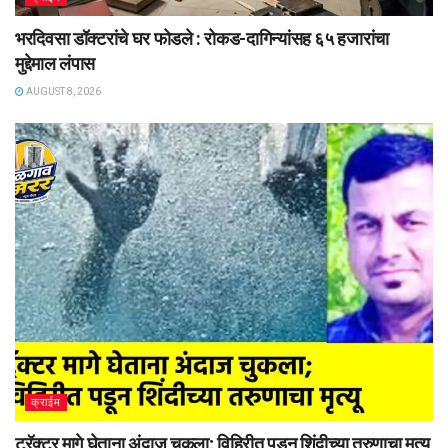
भरदिवसा डॉक्टरांचे घर फोडले : रोकड-दागिन्यांसह ६५ हजारांचा
मुद्देमाल लंपास
AUGUST 8, 2026
क्राईम
ट्रॅक्टर मागे घेताना अंदाज चुकला; विहिरीत पडून शिंदीच्या तरुणाचा मृत्यू