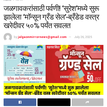
जळगावकरांसाठी पर्वणी! ‘सुरेश’मध्ये सुरू
झालेला ‘मॉन्सून ग्रँड सेल’-ब्रँडेड वस्त्र
खरेदीवर ५०% पर्यंत सवलत
by
jalgaonmirrornews@gmail.com
July 26, 2025