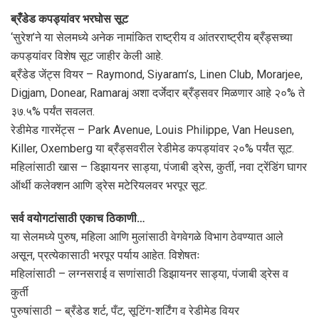
ब्रँडेड कपड्यांवर भरघोस सूट
‘सुरेश’ने या सेलमध्ये अनेक नामांकित राष्ट्रीय व आंतरराष्ट्रीय ब्रँड्सच्या
कपड्यांवर विशेष सूट जाहीर केली आहे.
ब्रँडेड जेंट्स वियर – Raymond, Siyaram’s, Linen Club, Morarjee,
Digjam, Donear, Ramaraj अशा दर्जेदार ब्रँड्सवर मिळणार आहे २०% ते
३७.५% पर्यंत सवलत.
रेडीमेड गारमेंट्स – Park Avenue, Louis Philippe, Van Heusen,
Killer, Oxemberg या ब्रँड्सवरील रेडीमेड कपड्यांवर २०% पर्यंत सूट.
महिलांसाठी खास – डिझायनर साड्या, पंजाबी ड्रेस, कुर्ती, नवा ट्रेंडिंग घागर
ऑर्थी कलेक्शन आणि ड्रेस मटेरियलवर भरपूर सूट.
सर्व वयोगटांसाठी एकाच ठिकाणी…
या सेलमध्ये पुरुष, महिला आणि मुलांसाठी वेगवेगळे विभाग ठेवण्यात आले
असून, प्रत्येकासाठी भरपूर पर्याय आहेत. विशेषतः
महिलांसाठी – लग्नसराई व सणांसाठी डिझायनर साड्या, पंजाबी ड्रेस व
कुर्ती
पुरुषांसाठी – ब्रँडेड शर्ट, पँट, सूटिंग-शर्टिंग व रेडीमेड वियर