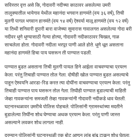
सविस्तर वृत्त असे कि, गोदावरी नदीच्या काठावर असलेल्या उमरी
तालुक्यातील भायेगाव येथील महानंदा भगवान हाणमंते (वय ३६ वर्ष), तिची
मुलगी पागल भगवान हानमंते (वय १४ वर्ष) ऐश्वर्या मालू हाणमंते (वय १२ वर्ष)
या तिथी शनिवारी दुपारी बारा वाजेच्या सुमारास गावालगत असलेल्या गोदा बरी
नदीवर धुणे धुण्यासाठी गेल्या होत्या, गोदावरी नदीकाठावर चिखल, गाळ
साचलेला होता. गोदावरी नदीला भरपूर पाणी आले होते. धुणे धूत असताना
महानंदा हाणमंते हिचा पाय घसरून ती पाण्यात पडली.
पाण्यात बुडत असताना तिची मुलगी पायल हिने आईला वाचवण्याचा प्रयत्न
केला. परंतु तिचाही पाण्यात तोल गेला. दोषीही खोल पाण्यात बुडत असल्याचे
पाहून ऐश्वयनि आरडा-रिड करत त्या दोघींना वाचवण्याचा प्रयत्न केला. परंतु
तिचाही पाण्यात पाय घसरून तोल गेला. तिघीही पाण्यात बुडाल्याची माहिती
जेव्हा गावकऱ्यांना समजली तेव्हा गावकऱ्यांनी गोदावरी नदीकडे धाव घेतली.
घटनास्थळावर उमरीचे पोलिस पोहचले. पोलिसांनी ग्रामस्थांच्या मदतीने
बुडालेल्या तिघींना शोध घेण्याचा अथक प्रयत्न केला. परंतु पाणी जास्त
असल्याने लवकर शोध लागला नाही.
दरम्यान पोलिसांनी घटनास्थळी एक बोट आणून लांब बांबू टाकून शोध घेतला.