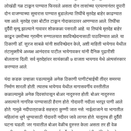
लोखंडी गळ टाकून पाण्यात फिरवले असता दोन तासांच्या प्रयत्नानंतर दुपारी
दोन वाजण्याच्या सुमारास पाण्यात बुडालेल्या तिघींचे मृतदेह बाहेर काढण्यात
यश आले. मृतदेह एका बोटीत टाकून गोदाकाठावर आणण्यात आले. तिघींचा
दुर्दैवी मृत्यू झाल्याने गावावर शोककळा पसरली आहे. या तिघांचे मृतदेह बाहेर
काढून उमरीच्या ग्रामीण रुग्णालयात शवविच्छेदनासाठी पाठविण्यात आले. या
ठिकाणी डॉ. सुरज साबळे यांनी शवविच्छेदन केले, अशी माहिती भायेगाव येथील
तंटामुक्तीचे अध्यक्ष आनंदराव पाटील भायेगावकर यांनी दैनिक पुढारीशी
बोलताना दिली. सर्व मृतदेहांवर सायंकाळी ७ वाजता भायगाव येथे अंत्यसंस्कार
करण्यात आले.
यंदा कडक उन्हाळा पडल्यामुळे अनेक ठिकाणी पाणीटंचाईची तीव्र समस्या
निर्माण शारली होती. त्यातच भायेगाव येथील मागासवर्गीय वस्तीतील
कळाल्यामुळे अनेक दिवसांपासून बोअर नादुरुस्त होती. बोअर नादुरुस्त
असल्याने नागरिक पाण्यासाठी हैराण होते. गोदावरी नदीला भरपूर पाणी आले
होते. गामुळे नदीपात्राकडे सहस्रा कुण्णी जात नसे. नाईलाजाने या भागातील
महिलांना धुणे धुण्यासाठी गोदावरी नदीवर जावे लागत होते. यातूनच ही दुर्दैवी
घटना घडली. जर गावातील बोअर वेळीच दुरुस्त केला असता तर ही वेळ