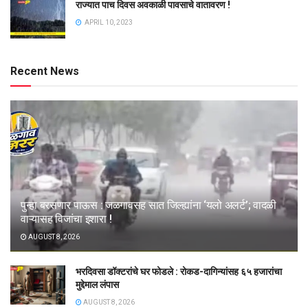
राज्यात पाच दिवस अवकाळी पावसाचे वातावरण !
APRIL 10, 2023
Recent News
पुन्हा बरसणार पाऊस : जळगावसह सात जिल्ह्यांना ‘यलो अलर्ट’; वादळी
वाऱ्यासह विजांचा इशारा !
AUGUST 8, 2026
भरदिवसा डॉक्टरांचे घर फोडले : रोकड-दागिन्यांसह ६५ हजारांचा
मुद्देमाल लंपास
AUGUST 8, 2026