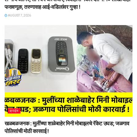
फसवणूक, तरुणासह आई-वडिलांवर गुन्हा !
AUGUST 7, 2026
क्राईम
खळबळजनक : मुलींच्या शाळेबाहेर मिनी मोबाइलचे रॅकेट उघड; जळगाव
पोलिसांची मोठी कारवाई !