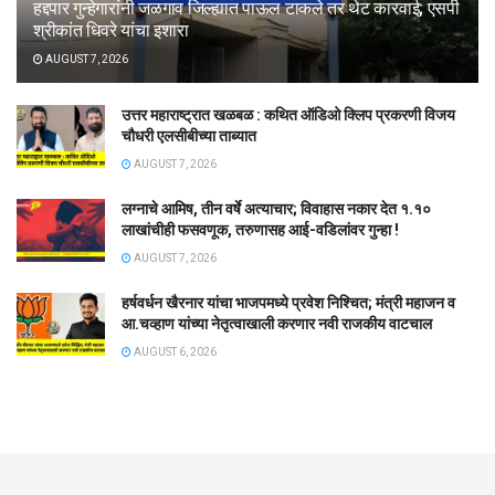
हद्दपार गुन्हेगारांनी जळगाव जिल्ह्यात पाऊल टाकले तर थेट कारवाई; एसपी
श्रीकांत धिवरे यांचा इशारा
AUGUST 7, 2026
उत्तर महाराष्ट्रात खळबळ : कथित ऑडिओ क्लिप प्रकरणी विजय
चौधरी एलसीबीच्या ताब्यात
AUGUST 7, 2026
लग्नाचे आमिष, तीन वर्षे अत्याचार; विवाहास नकार देत १.१०
लाखांचीही फसवणूक, तरुणासह आई-वडिलांवर गुन्हा !
AUGUST 7, 2026
हर्षवर्धन खैरनार यांचा भाजपमध्ये प्रवेश निश्चित; मंत्री महाजन व
आ.चव्हाण यांच्या नेतृत्वाखाली करणार नवी राजकीय वाटचाल
AUGUST 6, 2026