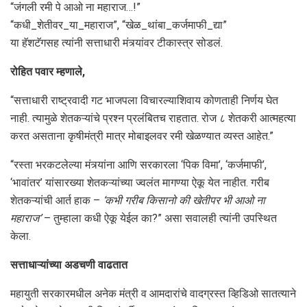
“जंगली रमी पे आओ ना महाराज…!”
“कधी_शेतीवर_या_महाराज”, “खेळ_थांबा_कर्जमाफी_द्या”
या हॅशटॅगसह त्यांनी सत्ताधारी मंत्र्यांवर टीकास्त्र सोडलं.
रोहित पवार म्हणाले,
“सत्ताधारी राष्ट्रवादी गट भाजपला विचारल्याशिवाय कोणताही निर्णय घेत
नाही. त्यामुळे शेतकऱ्यांचे प्रश्न प्रलंबितच राहतात. रोज ८ शेतकरी आत्महत्या
करत असताना कृषीमंत्री मात्र मोबाइलवर रमी खेळण्यात व्यस्त आहेत.”
“रस्ता भरकटलेल्या मंत्र्यांना आणि सरकारला ‘पिक विमा’, ‘कर्जमाफी’,
‘भावांतर’ यांसारख्या शेतकऱ्यांच्या ज्वलंत मागण्या ऐकू येत नाहीत. गरीब
शेतकऱ्यांची आर्त हाक –
‘
कभी गरीब किसानो की खेतीपर भी आओ ना
महाराज’
– तुम्हाला कधी ऐकू येईल का?” असा सवालही त्यांनी उपस्थित
केला.
सत्ताधाऱ्यांच्या अडचणी वाढतात
महायुती सरकारमधील अनेक मंत्री व आमदारांचे वादग्रस्त व्हिडिओ सातत्याने