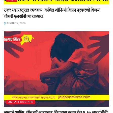
उत्तर महाराष्ट्रात खळबळ : कथित ऑडिओ क्लिप प्रकरणी विजय
चौधरी एलसीबीच्या ताब्यात
AUGUST 7, 2026
UNCATEGORIZED
लग्नाचे आमिष, तीन वर्षे अत्याचार; विवाहास नकार देत १.१० लाखांचीही