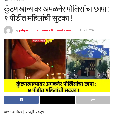
कुंटणखान्यावर अमळनेर पोलिसांचा छापा :
९ पीडीत महिलांची सुटका !
by
jalgaonmirrornews@gmail.com
July 2, 2025
जळगाव मिरर | २ जुलै २०२५