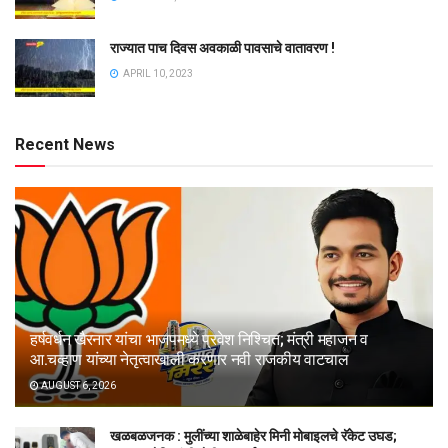
राज्यात पाच दिवस अवकाळी पावसाचे वातावरण !
APRIL 10, 2023
Recent News
हर्षवर्धन खैरनार यांचा भाजपमध्ये प्रवेश निश्चित; मंत्री महाजन व
आ.चव्हाण यांच्या नेतृत्वाखाली करणार नवी राजकीय वाटचाल
AUGUST 6, 2026
खळबळजनक : मुलींच्या शाळेबाहेर मिनी मोबाइलचे रॅकेट उघड;