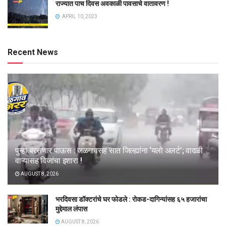
राज्यात पाच दिवस अवकाळी पावसाचे वातावरण !
APRIL 10, 2023
Recent News
पुन्हा बरसणार पाऊस : जळगावसह सात जिल्ह्यांना ‘यलो अलर्ट’; वादळी
वाऱ्यासह विजांचा इशारा !
AUGUST 8, 2026
भरदिवसा डॉक्टरांचे घर फोडले : रोकड-दागिन्यांसह ६५ हजारांचा
मुद्देमाल लंपास
AUGUST 8, 2026