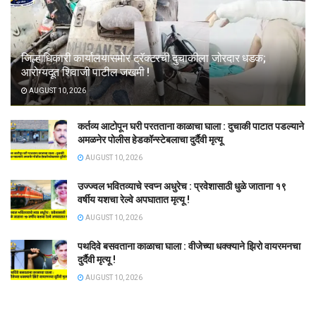
जिल्हाधिकारी कार्यालयासमोर ट्रॅक्टरची दुचाकीला जोरदार धडक;
आरोग्यदूत शिवाजी पाटील जखमी !
AUGUST 10, 2026
कर्तव्य आटोपून घरी परतताना काळाचा घाला : दुचाकी पाटात पडल्याने
अमळनेर पोलीस हेडकॉन्स्टेबलाचा दुर्दैवी मृत्यू
AUGUST 10, 2026
उज्ज्वल भवितव्याचे स्वप्न अधुरेच : प्रवेशासाठी धुळे जाताना १९
वर्षीय यशचा रेल्वे अपघातात मृत्यू !
AUGUST 10, 2026
पथदिवे बसवताना काळाचा घाला : वीजेच्या धक्क्याने झिरो वायरमनचा
दुर्दैवी मृत्यू !
AUGUST 10, 2026