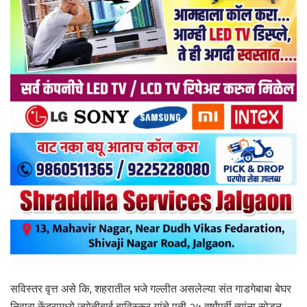
सविस्तर वृत्त असे कि, शहरातील भजे गल्लीत असलेल्या संत गाडगेबाबा बेघर
निवारा केंद्रामध्ये ज्योतीबाई बाविस्कर यांचे पती २५ वर्षांपूर्वी त्यांना सोडून