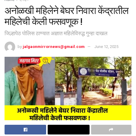
अनोळखी महिलेने बेघर निवारा केंद्रातील
महिलेची केली फसवणूक !
जिल्हापेठ पोलिस ठाण्यात अज्ञात महिलेविरुद्ध गुन्हा दाखल
by
jalgaonmirrornews@gmail.com
June 12, 2025