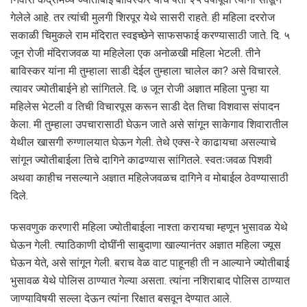
गेलेले आहे. तर त्यांची मुलगी शिरपूर येथे सासरी राहते. ही महिला दररोज
सकाळी चिमुकले राम मंदिरात स्वइच्छेने साफसफाई करण्यासाठी जाते. दि. ५
जून रोजी मंदिराजवळ या महिलेला एक अनोळखी महिला भेटली. तीने
बाविस्कर यांना मी तुम्हाला साडी देईल तुम्हाला चालेल का? असे विचारले.
त्यावर ज्योतीबाईने हो सांगितले. दि. ७ जून रोजी अज्ञात महिला पुन्हा या
महिलेस भेटली व तिची विचारपूस करून साडी देत तिचा विशवास संपादन
केला. मी तुम्हाला उपचारासाठी घेऊन जाते असे सांगून साकेगाव शिवारातील
येथील खासगी रुग्णालयात घेऊन गेली. तेथे एक्स-रे काढायचा असल्याचे
सांगून ज्योतीबाईला तिचे दागिने काढण्यास सांगितले. स्वतःजवळ पिशवी
अथवा काहीच नसल्याने अज्ञात महिलेजवळच दागिने व मोबाईल ठेवण्यासाठी
दिले.
फसवणुक करणारी महिला ज्योतीबाईला नाश्ता करायचा म्हणून भुसावळ येथे
घेऊन गेली. त्याठिकाणी दोघींनी साबुदाणा खाल्यानंतर अज्ञात महिला ज्यूस
घेऊन येते, असे सांगून गेली. बराच वेळ वाट पाहूनही ती न आल्याने ज्योतीबाई
भुसावळ येथे पोलिस ठाण्यात गेल्या असता. त्यांना नशिराबाद पोलिस ठाण्यात
जाण्याविषयी सल्ला देऊन त्यांना रिक्षात बसवून देण्यात आले.