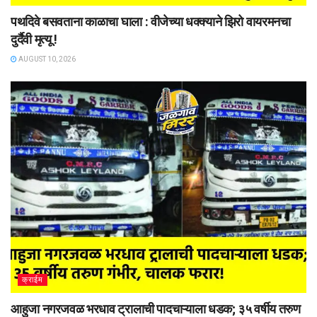
पथदिवे बसवताना काळाचा घाला : वीजेच्या धक्क्याने झिरो वायरमनचा
दुर्दैवी मृत्यू !
AUGUST 10, 2026
क्राईम
आहुजा नगरजवळ भरधाव ट्रालाची पादचाऱ्याला धडक; ३५ वर्षीय तरुण