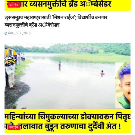
क्राईम
ड्रग्समुक्त महाराष्ट्रासाठी ‘मिशन राईज’; विद्यार्थीच बनणार
व्यसनमुक्तीचे ब्रँड अॅम्बेसेडर
AUGUST 6, 2026
क्राईम