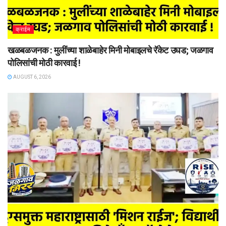
क्राईम
खळबळजनक : मुलींच्या शाळेबाहेर मिनी मोबाइलचे रॅकेट उघड; जळगाव
पोलिसांची मोठी कारवाई !
AUGUST 6, 2026