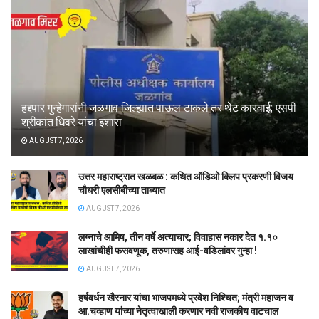
हद्दपार गुन्हेगारांनी जळगाव जिल्ह्यात पाऊल टाकले तर थेट कारवाई; एसपी
श्रीकांत धिवरे यांचा इशारा
AUGUST 7, 2026
उत्तर महाराष्ट्रात खळबळ : कथित ऑडिओ क्लिप प्रकरणी विजय
चौधरी एलसीबीच्या ताब्यात
AUGUST 7, 2026
लग्नाचे आमिष, तीन वर्षे अत्याचार; विवाहास नकार देत १.१०
लाखांचीही फसवणूक, तरुणासह आई-वडिलांवर गुन्हा !
AUGUST 7, 2026
हर्षवर्धन खैरनार यांचा भाजपमध्ये प्रवेश निश्चित; मंत्री महाजन व
आ.चव्हाण यांच्या नेतृत्वाखाली करणार नवी राजकीय वाटचाल