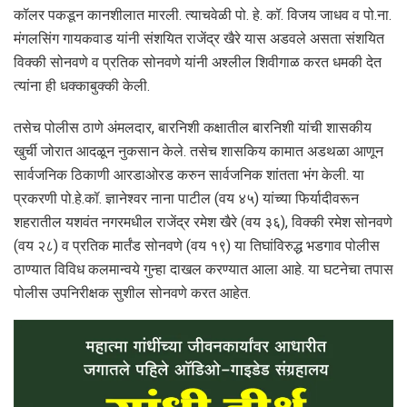
कॉलर पकडून कानशीलात मारली. त्याचवेळी पो. हे. कॉ. विजय जाधव व पो.ना.
मंगलसिंग गायकवाड यांनी संशयित राजेंद्र खैरे यास अडवले असता संशयित
विक्की सोनवणे व प्रतिक सोनवणे यांनी अश्लील शिवीगाळ करत धमकी देत
त्यांना ही धक्काबुक्की केली.
तसेच पोलीस ठाणे अंमलदार, बारनिशी कक्षातील बारनिशी यांची शासकीय
खुर्ची जोरात आदळून नुकसान केले. तसेच शासकिय कामात अडथळा आणून
सार्वजनिक ठिकाणी आरडाओरड करुन सार्वजनिक शांतता भंग केली. या
प्रकरणी पो.हे.कॉ. ज्ञानेश्वर नाना पाटील (वय ४५) यांच्या फिर्यादीवरून
शहरातील यशवंत नगरमधील राजेंद्र रमेश खैरे (वय ३६), विक्की रमेश सोनवणे
(वय २८) व प्रतिक मार्तंड सोनवणे (वय १९) या तिघांविरुद्ध भडगाव पोलीस
ठाण्यात विविध कलमान्वये गुन्हा दाखल करण्यात आला आहे. या घटनेचा तपास
पोलीस उपनिरीक्षक सुशील सोनवणे करत आहेत.