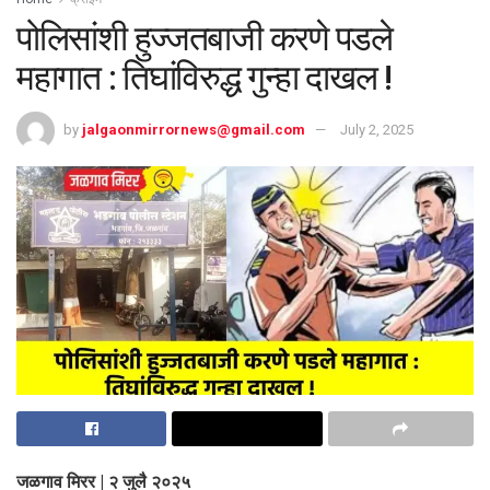
पोलिसांशी हुज्जतबाजी करणे पडले
महागात : तिघांविरुद्ध गुन्हा दाखल !
by
jalgaonmirrornews@gmail.com
July 2, 2025
जळगाव मिरर | २ जुलै २०२५