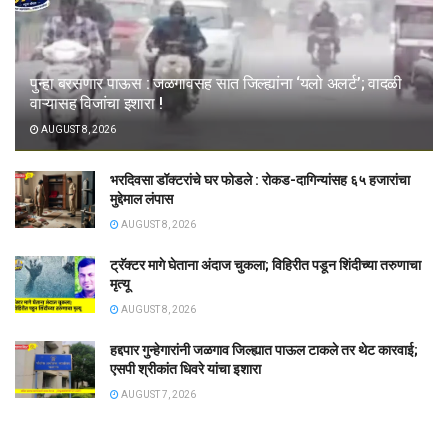
पुन्हा बरसणार पाऊस : जळगावसह सात जिल्ह्यांना ‘यलो अलर्ट’; वादळी
वाऱ्यासह विजांचा इशारा !
AUGUST 8, 2026
भरदिवसा डॉक्टरांचे घर फोडले : रोकड-दागिन्यांसह ६५ हजारांचा
मुद्देमाल लंपास
AUGUST 8, 2026
ट्रॅक्टर मागे घेताना अंदाज चुकला; विहिरीत पडून शिंदीच्या तरुणाचा
मृत्यू
AUGUST 8, 2026
हद्दपार गुन्हेगारांनी जळगाव जिल्ह्यात पाऊल टाकले तर थेट कारवाई;
एसपी श्रीकांत धिवरे यांचा इशारा
AUGUST 7, 2026