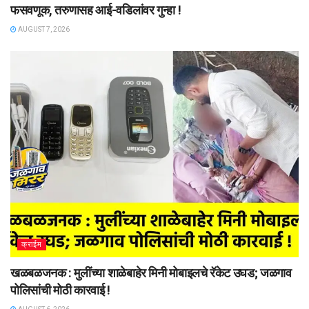
फसवणूक, तरुणासह आई-वडिलांवर गुन्हा !
AUGUST 7, 2026
क्राईम
खळबळजनक : मुलींच्या शाळेबाहेर मिनी मोबाइलचे रॅकेट उघड; जळगाव
पोलिसांची मोठी कारवाई !