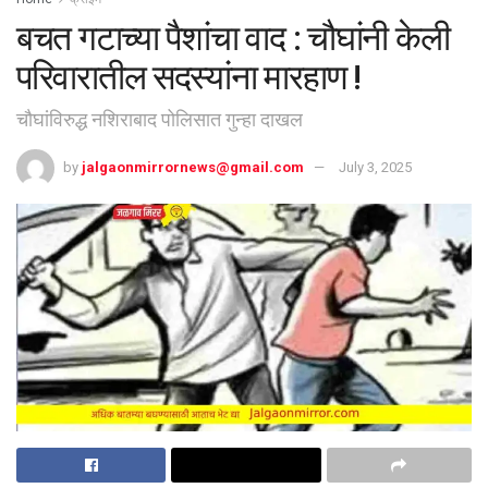
बचत गटाच्या पैशांचा वाद : चौघांनी केली
परिवारातील सदस्यांना मारहाण !
चौघांविरुद्ध नशिराबाद पोलिसात गुन्हा दाखल
by
jalgaonmirrornews@gmail.com
July 3, 2025