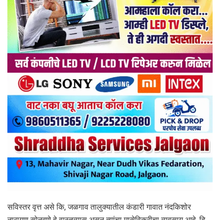
सविस्तर वृत्त असे कि, जळगाव तालुक्यातील कंडारी गावात नंदकिशोर
नारायण सोनवणे हे वास्तव्यास असून त्यांचा मासेविक्रीचा व्यवसाय आहे. दि.