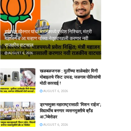
हर्षवर्धन खैरनार यांचा भाजपमध्ये प्रवेश निश्चित; मंत्री
महाजन व आ.चव्हाण यांच्या नेतृत्वाखाली करणार नवी
राजकीय वाटचाल
AUGUST 6, 2026
खळबळजनक : मुलींच्या शाळेबाहेर मिनी
मोबाइलचे रॅकेट उघड; जळगाव पोलिसांची
मोठी कारवाई !
AUGUST 6, 2026
ड्रग्समुक्त महाराष्ट्रासाठी ‘मिशन राईज’;
विद्यार्थीच बनणार व्यसनमुक्तीचे ब्रँड
अॅम्बेसेडर
AUGUST 6, 2026