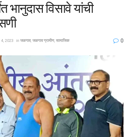
ेत भानुदास विसावे यांची
वसणी
0
 4, 2023
in
जळगाव
,
जळगाव ग्रामीण
,
सामाजिक