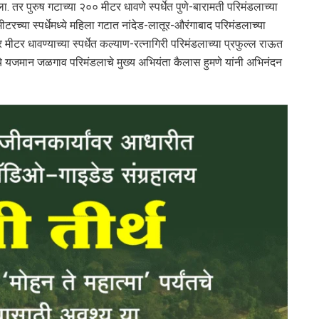
तर पुरुष गटाच्या २०० मीटर धावणे स्पर्धेत पुणे-बारामती परिमंडलाच्या
च्या स्पर्धेमध्ये महिला गटात नांदेड-लातूर-औरंगाबाद परिमंडलाच्या
मीटर धावण्याच्या स्पर्धेत कल्याण-रत्नागिरी परिमंडलाच्या प्रफुल्ल राऊत
र्धेचे यजमान जळगाव परिमंडलाचे मुख्य अभियंता कैलास हुमणे यांनी अभिनंदन