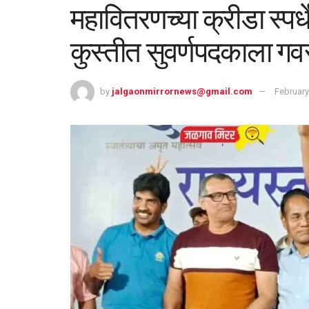
महावितरणच्या क्रीडा स्पर्ध
कुस्तीत सुवर्णपदकाला ग
by
jalgaonmirrornews@gmail.com
February