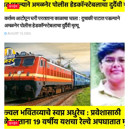
क्राईम
कर्तव्य आटोपून घरी परतताना काळाचा घाला : दुचाकी पाटात पडल्याने
अमळनेर पोलीस हेडकॉन्स्टेबलाचा दुर्दैवी मृत्यू
AUGUST 10, 2026
क्राईम