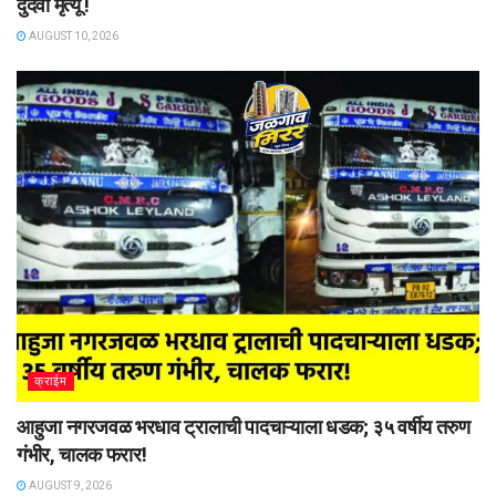
दुर्दैवी मृत्यू !
AUGUST 10, 2026
क्राईम
आहुजा नगरजवळ भरधाव ट्रालाची पादचाऱ्याला धडक; ३५ वर्षीय तरुण
गंभीर, चालक फरार!
AUGUST 9, 2026