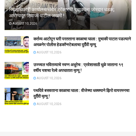
जिल्हाधिकारी कार्यालयासमोर ट्रॅक्टरची दुचाकीला जोरदार धडक;
आरोग्यदूत शिवाजी पाटील जखमी !
AUGUST 10, 2026
कर्तव्य आटोपून घरी परतताना काळाचा घाला : दुचाकी पाटात पडल्याने
अमळनेर पोलीस हेडकॉन्स्टेबलाचा दुर्दैवी मृत्यू
AUGUST 10, 2026
उज्ज्वल भवितव्याचे स्वप्न अधुरेच : प्रवेशासाठी धुळे जाताना १९
वर्षीय यशचा रेल्वे अपघातात मृत्यू !
AUGUST 10, 2026
पथदिवे बसवताना काळाचा घाला : वीजेच्या धक्क्याने झिरो वायरमनचा
दुर्दैवी मृत्यू !
AUGUST 10, 2026