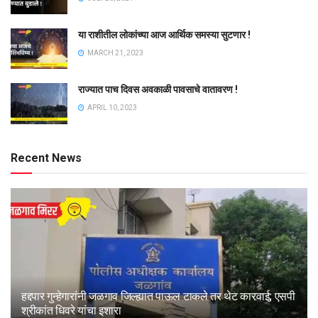
या राशीतील लोकांच्या आज आर्थिक समस्या सुटणार !
MARCH 21, 2023
राज्यात पाच दिवस अवकाळी पावसाचे वातावरण !
APRIL 10, 2023
Recent News
हद्दपार गुन्हेगारांनी जळगाव जिल्ह्यात पाऊल टाकले तर थेट कारवाई; एसपी
श्रीकांत धिवरे यांचा इशारा