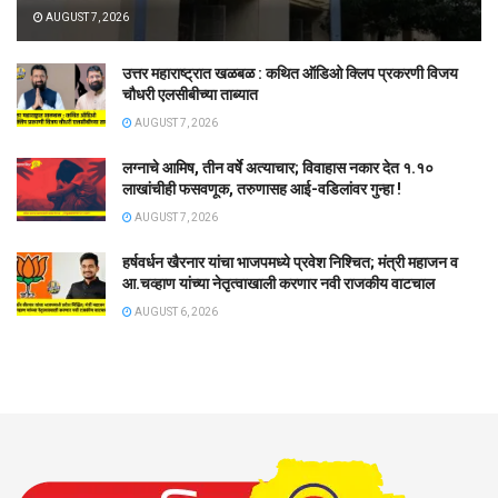
AUGUST 7, 2026
उत्तर महाराष्ट्रात खळबळ : कथित ऑडिओ क्लिप प्रकरणी विजय
चौधरी एलसीबीच्या ताब्यात
AUGUST 7, 2026
लग्नाचे आमिष, तीन वर्षे अत्याचार; विवाहास नकार देत १.१०
लाखांचीही फसवणूक, तरुणासह आई-वडिलांवर गुन्हा !
AUGUST 7, 2026
हर्षवर्धन खैरनार यांचा भाजपमध्ये प्रवेश निश्चित; मंत्री महाजन व
आ.चव्हाण यांच्या नेतृत्वाखाली करणार नवी राजकीय वाटचाल
AUGUST 6, 2026