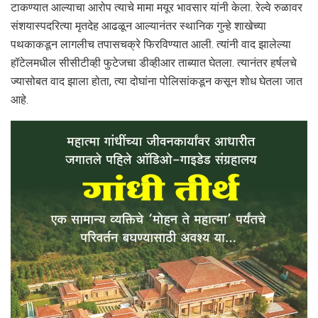
टाकण्यात आल्याचा आरोप त्याचे मामा मयूर भावसार यांनी केला. रेल्वे रुळावर
संशयास्पदरित्या मृतदेह आढळून आल्यानंतर स्थानिक गुन्हे शाखेच्या
पथकाकडून लागलीच तपासचक्रे फिरविण्यात आली. त्यांनी वाद झालेल्या
हॉटेलमधील सीसीटीव्ही फुटेजचा डीव्हीआर ताब्यात घेतला. त्यानंतर हर्षलचे
ज्यासोबत वाद झाला होता, त्या दोघांना पोलिसांकडून कसून शोध घेतला जात
आहे.