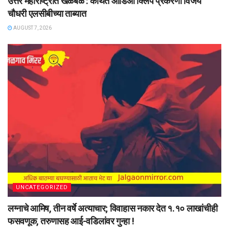
उत्तर महाराष्ट्रात खळबळ : कथित ऑडिओ क्लिप प्रकरणी विजय
चौधरी एलसीबीच्या ताब्यात
AUGUST 7, 2026
UNCATEGORIZED
लग्नाचे आमिष, तीन वर्षे अत्याचार; विवाहास नकार देत १.१० लाखांचीही
फसवणूक, तरुणासह आई-वडिलांवर गुन्हा !