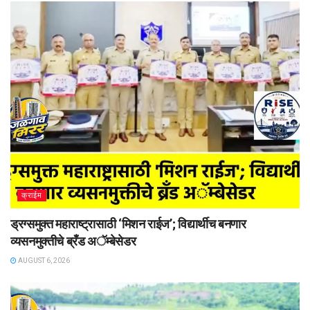
क्राईम
ड्रग्समुक्त महाराष्ट्रासाठी ‘मिशन राईज’; विद्यार्थीच बनणार
व्यसनमुक्तीचे ब्रँड अॅम्बेसेडर
AUGUST 6, 2026