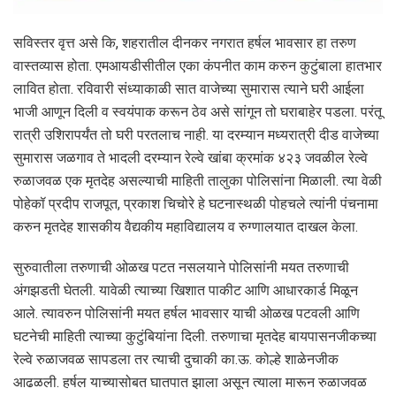
सविस्तर वृत्त असे कि, शहरातील दीनकर नगरात हर्षल भावसार हा तरुण
वास्तव्यास होता. एमआयडीसीतील एका कंपनीत काम करुन कुटुंबाला हातभार
लावित होता. रविवारी संध्याकाळी सात वाजेच्या सुमारास त्याने घरी आईला
भाजी आणून दिली व स्वयंपाक करून ठेव असे सांगून तो घराबाहेर पडला. परंतू
रात्री उशिरापर्यंत तो घरी परतलाच नाही. या दरम्यान मध्यरात्री दीड वाजेच्या
सुमारास जळगाव ते भादली दरम्यान रेल्वे खांबा क्रमांक ४२३ जवळील रेल्वे
रुळाजवळ एक मृतदेह असल्याची माहिती तालुका पोलिसांना मिळाली. त्या वेळी
पोहेकॉ प्रदीप राजपूत, प्रकाश चिचोरे हे घटनास्थळी पोहचले त्यांनी पंचनामा
करुन मृतदेह शासकीय वैद्यकीय महाविद्यालय व रुग्णालयात दाखल केला.
सुरुवातीला तरुणाची ओळख पटत नसलयाने पोलिसांनी मयत तरुणाची
अंगझडती घेतली. यावेळी त्याच्या खिशात पाकीट आणि आधारकार्ड मिळून
आले. त्यावरुन पोलिसांनी मयत हर्षल भावसार याची ओळख पटवली आणि
घटनेची माहिती त्याच्या कुटुंबियांना दिली. तरुणाचा मृतदेह बायपासनजीकच्या
रेल्वे रुळाजवळ सापडला तर त्याची दुचाकी का.ऊ. कोल्हे शाळेनजीक
आढळली. हर्षल याच्यासोबत घातपात झाला असून त्याला मारून रुळाजवळ