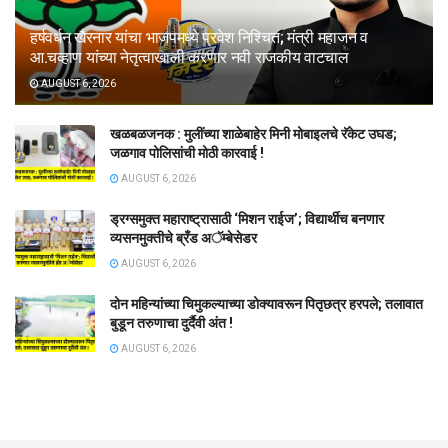
हर्षवर्धन खैरनार यांचा भाजपमध्ये प्रवेश निश्चित; मंत्री महाजन व
आ.चव्हाण यांच्या नेतृत्वाखाली करणार नवी राजकीय वाटचाल
AUGUST 6, 2026
खळबळजनक : मुलींच्या शाळेबाहेर मिनी मोबाइलचे रॅकेट उघड;
जळगाव पोलिसांची मोठी कारवाई !
AUGUST 6, 2026
ड्रग्समुक्त महाराष्ट्रासाठी ‘मिशन राईज’; विद्यार्थीच बनणार
व्यसनमुक्तीचे ब्रँड अॅम्बेसेडर
AUGUST 6, 2026
दोन महिन्यांच्या चिमुकल्याच्या डोक्यावरून पितृछत्र हरपले; तलावात
बुडून तरुणाचा दुर्दैवी अंत !
AUGUST 6, 2026