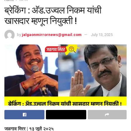
ब्रेकिंग : अ‍ॅड.उज्वल निकम यांची
खासदार म्हणून नियुक्ती !
by
jalgaonmirrornews@gmail.com
July 13, 2025
जळगाव मिरर | १३ जुलै २०२५