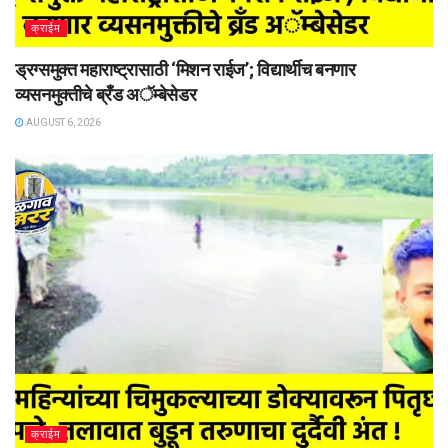
क्राईम
ड्रग्समुक्त महाराष्ट्रासाठी ‘मिशन राईज’; विद्यार्थीच बनणार
व्यसनमुक्तीचे ब्रँड अॅम्बेसेडर
AUGUST 6, 2026
क्राईम