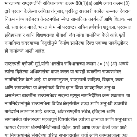
भारताच्या राष्ट्रपतींनी संविधानाच्या कलम 80(1)(a) आणि त्याच कलम (3)
द्वारे प्रदान केलेल्या अधिकारांनुसार, प्रसिद्ध सरकारी वकील उज्ज्वल देवराव
निकम यांच्‍याबरोबरच केरळमधील ज्येष्ठ सामाजिक कार्यकर्ते आणि शिक्षणतज्ज्ञ
सी. सदानंदन मास्ते, भारताचे माजी परराष्ट्र सचिव हर्षवर्धन श्रृंगला, प्रख्यात
इतिहासकार आणि शिक्षणतज्ज्ञ मीनाक्षी जैन यांना नामांकित केले आहे. पूर्वी
नामांकित सदस्यांच्या निवृत्तीमुळे निर्माण झालेल्या रिक्त पदांच्या पार्श्वभूमीवर
ही नामांकने आली आहेत.
राष्ट्रपती द्रौपदी मुर्मू यांनी भारतीय संविधानाच्या कलम ८० (१) (अ) अन्वये
त्यांना दिलेल्या अधिकारांचा वापर करत या चारही व्यक्तींना राज्यसभेवर
नामनिर्देशित केले आहे. या कलमानुसार, राष्ट्रपती साहित्य, विज्ञान, कला
आणि समाजसेवा या क्षेत्रांमध्ये विशेष ज्ञान किंवा व्यावहारिक अनुभव
असलेल्या व्यक्तींना राज्यसभेवर सदस्य म्हणून नामनिर्देशित करू शकतात. या
नामनिर्देशनांमुळे राज्यसभेला विविध क्षेत्रांतील तज्ज्ञ आणि अनुभवी व्यक्तींचे
मार्गदर्शन लाभणार आहे. कायदा, आंतरराष्ट्रीय संबंध, इतिहास आणि
समाजसेवा यांसारख्या महत्त्वपूर्ण विषयांवरील त्यांच्या ज्ञानाचा आणि अनुभवाचा
फायदा देशाच्या धोरणनिर्मितीसाठी होईल, अशी आशा व्यक्त केली जात आहे.
या नियुक्त्यांमुळे संसदेच्या वरिष्ठ सभागृहातील चर्चा आणि कामकाजाला एक