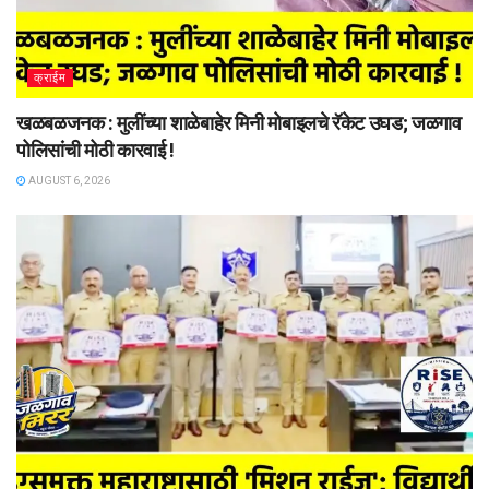
क्राईम
खळबळजनक : मुलींच्या शाळेबाहेर मिनी मोबाइलचे रॅकेट उघड; जळगाव
पोलिसांची मोठी कारवाई !
AUGUST 6, 2026