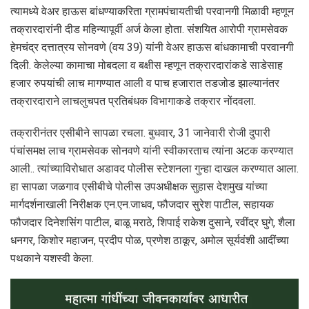
त्यामध्ये वेअर हाऊस बांधण्याकरिता ग्रामपंचायतीची परवानगी मिळावी म्हणून
तक्रारदारांनी दीड महिन्यापूर्वी अर्ज केला होता. संशयित आरोपी ग्रामसेवक
हेमचंद्र दत्तात्रय सोनवणे (वय 39) यांनी वेअर हाऊस बांधकामाची परवानगी
दिली. केलेल्या कामाचा मोबदला व बक्षीस म्हणून तक्रारदारांकडे साडेसाह
हजार रुपयांची लाच मागण्यात आली व पाच हजारात तडजोड झाल्यानंतर
तक्रारदाराने लाचलुचपत प्रतिबंधक विभागाकडे तक्रार नोंदवला.
तक्रारीनंतर एसीबीने सापळा रचला. बुधवार, 31 जानेवारी रोजी दुपारी
पंचांसमक्ष लाच ग्रामसेवक सोनवणे यांनी स्वीकारताच त्यांना अटक करण्यात
आली.. त्यांच्याविरोधात अडावद पोलीस स्टेशनला गुन्हा दाखल करण्यात आला.
हा सापळा जळगाव एसीबीचे पोलीस उपअधीक्षक सुहास देशमुख यांच्या
मार्गदर्शनाखाली निरीक्षक एन.एन.जाधव, फौजदार सुरेश पाटील, सहायक
फौजदार दिनेशसिंग पाटील, बाळू मराठे, शिपाई राकेश दुसाने, रवींद्र घुगे, शैला
धनगर, किशोर महाजन, प्रदीप पोळ, प्रणेश ठाकूर, अमोल सूर्यवंशी आदींच्या
पथकाने यशस्वी केला.