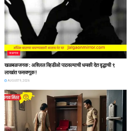
जळगाव
खळबळजनक : अश्लिल व्हिडीओ पाठवल्याची धमकी देत वृद्धाची ९
लाखांत फसवणूक !
AUGUST 9, 2026