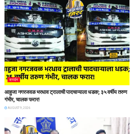
क्राईम
आहुजा नगरजवळ भरधाव ट्रालाची पादचाऱ्याला धडक; ३५ वर्षीय तरुण
गंभीर, चालक फरार!
AUGUST 9, 2026