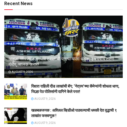
Recent News
आहुजा नगरजवळ भरधाव ट्रालाची पादचाऱ्याला धडक; ३५ वर्षीय तरुण
गंभीर, चालक फरार!
AUGUST 9, 2026
रिक्षात राहिली दीड लाखांची बॅग; ‘नेत्रम’च्या कॅमेऱ्यांनी शोधला धागा,
जिल्हा पेठ पोलिसांनी दागिने केले परत!
AUGUST 9, 2026
खळबळजनक : अश्लिल व्हिडीओ पाठवल्याची धमकी देत वृद्धाची ९
लाखांत फसवणूक !
AUGUST 9, 2026