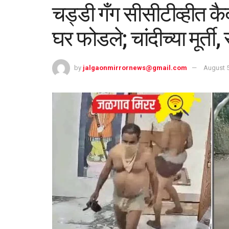
चड्डी गँग सीसीटीव्हीत कैद
घर फोडले; चांदीच्या मूर्ती
by
jalgaonmirrornews@gmail.com
August 5