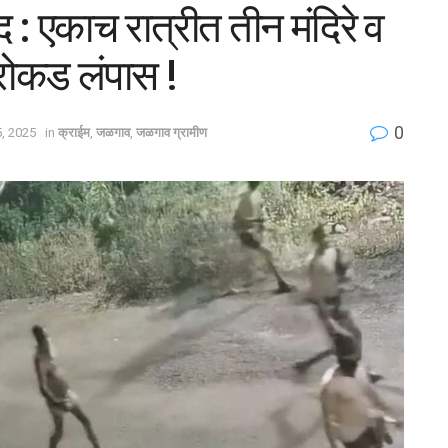
 : एकाच रात्रीत तीन मंदिरे व
, रोकड लंपास !
0
, 2025
in
क्राईम
,
जळगाव
,
जळगाव ग्रामीण