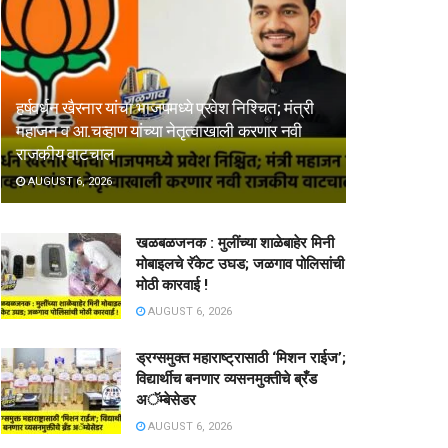
हर्षवर्धन खैरनार यांचा भाजपमध्ये प्रवेश निश्चित; मंत्री
महाजन व आ.चव्हाण यांच्या नेतृत्वाखाली करणार नवी
राजकीय वाटचाल
AUGUST 6, 2026
खळबळजनक : मुलींच्या शाळेबाहेर मिनी
मोबाइलचे रॅकेट उघड; जळगाव पोलिसांची
मोठी कारवाई !
AUGUST 6, 2026
ड्रग्समुक्त महाराष्ट्रासाठी ‘मिशन राईज’;
विद्यार्थीच बनणार व्यसनमुक्तीचे ब्रँड
अॅम्बेसेडर
AUGUST 6, 2026