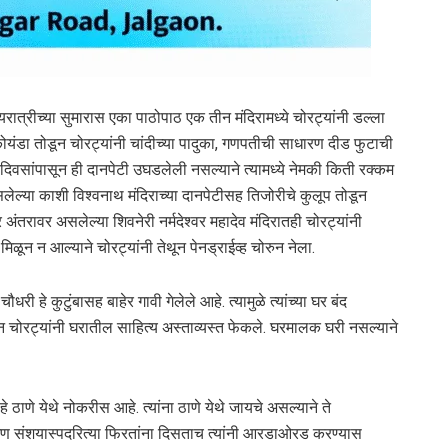
रात्रीच्या सुमारास एका पाठोपाठ एक तीन मंदिरामध्ये चोरट्यांनी डल्ला
ोयंडा तोडून चोरट्यांनी चांदीच्या पादुका, गणपतीची साधारण दीड फुटाची
क दिवसांपासून ही दानपेटी उघडलेली नसल्याने त्यामध्ये नेमकी किती रक्कम
लेल्या काशी विश्वनाथ मंदिराच्या दानपेटीसह तिजोरीचे कुलूप तोडून
 अंतरावर असलेल्या शिवनेरी नर्मदेश्वर महादेव मंदिरातही चोरट्यांनी
ी मिळून न आल्याने चोरट्यांनी तेथून पेनड्राईव्ह चोरुन नेला.
हे कुटुंबासह बाहेर गावी गेलेले आहे. त्यामुळे त्यांच्या घर बंद
न चोरट्यांनी घरातील साहित्य अस्ताव्यस्त फेकले. घरमालक घरी नसल्याने
ाणे येथे नोकरीस आहे. त्यांना ठाणे येथे जायचे असल्याने ते
 जण संशयास्पदरित्या फिरतांना दिसताच त्यांनी आरडाओरड करण्यास