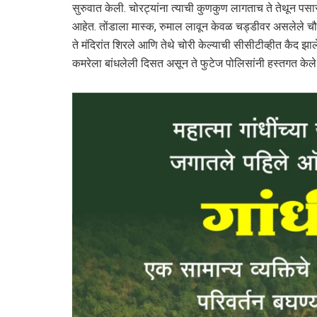
सुरुवात केली. चोरट्यांना त्याची कुणकुण लागताच ते तेथून पसा
आहेत. तोंडाला मास्क, रुमाल लावून केवळ चड्डीवर असलेले चौघे
ते मंदिरांत शिरले आणि तेथे चोरी केल्याची सीसीटीव्हीत कैद झ
कमरेला बांधलेली दिसत असून ते फुटेज पोलिसांनी हस्तगत केले