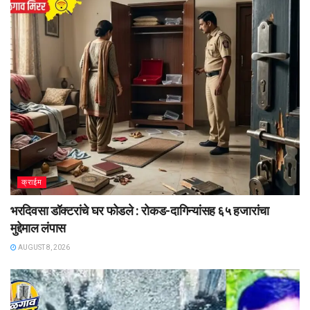
क्राईम
भरदिवसा डॉक्टरांचे घर फोडले : रोकड-दागिन्यांसह ६५ हजारांचा
मुद्देमाल लंपास
AUGUST 8, 2026