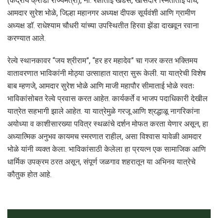
(केंद्रीय क्रीडा राज्यमंत्री), ना. रक्षाताई खडसे, खासदार स्मिताताई वाघ,
आमदार सुरेश भोळे, जिल्हा महानगर अध्यक्ष दीपक सूर्यवंशी आणि ग्रामीण
अध्यक्ष डॉ. राधेश्याम चौधरी यांच्या उपस्थितीत हिरवा झेंडा दाखवून रवाना
करण्यात आले.
रेल्वे स्थानकावर “जय श्रीराम”, “हर हर महादेव” चा गजर करत भक्तिमय
वातावरणात भाविकांनी मोठ्या उत्साहात यात्रा सुरू केली. या यात्रेची विशेष
बाब म्हणजे, आमदार सुरेश भोळे आणि माजी महापौर सीमाताई भोळे स्वतः
भाविकांसोबत रेल्वे प्रवास करत आहेत. कार्यकर्ते व भाजप पदाधिकारी देखील
यात्रेत सहभागी झाले आहेत. या यात्रेमुळे गरजू आणि श्रद्धाळू नागरिकांना
अयोध्या व काशीसारख्या पवित्र स्थळांचे दर्शन मोफत करता येणार असून, हा
अध्यात्मिक अनुभव कायमच स्मरणात राहील, असा विश्वास यावेळी आमदार
भोळे यांनी व्यक्त केला. भाविकांसाठी केलेला हा प्रयत्न एक सामाजिक आणि
धार्मिक उपक्रम ठरत असून, संपूर्ण जळगाव शहरातून या अभिनव यात्रेचे
कौतुक होत आहे.