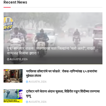
Recent News
पुन्हा बरसणार पाऊस : जळगावसह सात जिल्ह्यांना ‘यलो अलर्ट’; वादळी
वाऱ्यासह विजांचा इशारा !
AUGUST 8, 2026
भरदिवसा डॉक्टरांचे घर फोडले : रोकड-दागिन्यांसह ६५ हजारांचा
मुद्देमाल लंपास
AUGUST 8, 2026
ट्रॅक्टर मागे घेताना अंदाज चुकला; विहिरीत पडून शिंदीच्या तरुणाचा
मृत्यू
AUGUST 8, 2026