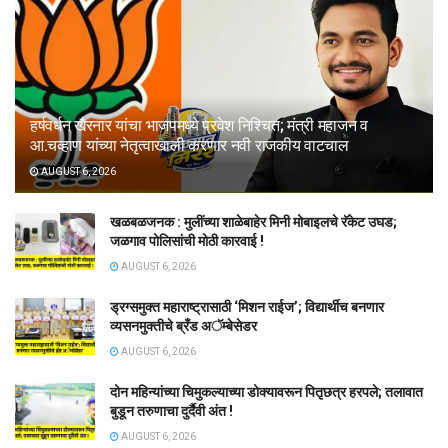
हर्षवर्धन खैरनार यांचा भाजपमध्ये प्रवेश निश्चित; मंत्री महाजन व
आ.चव्हाण यांच्या नेतृत्वाखाली करणार नवी राजकीय वाटचाल
AUGUST 6, 2026
खळबळजनक : मुलींच्या शाळेबाहेर मिनी मोबाइलचे रॅकेट उघड;
जळगाव पोलिसांची मोठी कारवाई !
AUGUST 6, 2026
ड्रग्समुक्त महाराष्ट्रासाठी ‘मिशन राईज’; विद्यार्थीच बनणार
व्यसनमुक्तीचे ब्रँड अॅम्बेसेडर
AUGUST 6, 2026
दोन महिन्यांच्या चिमुकल्याच्या डोक्यावरून पितृछत्र हरपले; तलावात
बुडून तरुणाचा दुर्दैवी अंत !
AUGUST 6, 2026