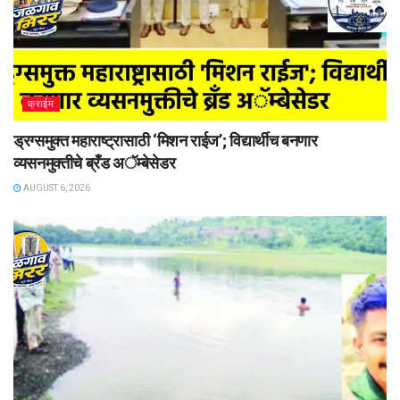
क्राईम
ड्रग्समुक्त महाराष्ट्रासाठी ‘मिशन राईज’; विद्यार्थीच बनणार
व्यसनमुक्तीचे ब्रँड अॅम्बेसेडर
AUGUST 6, 2026