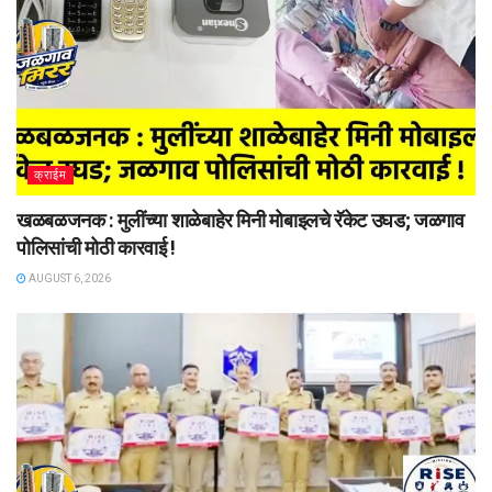
क्राईम
खळबळजनक : मुलींच्या शाळेबाहेर मिनी मोबाइलचे रॅकेट उघड; जळगाव
पोलिसांची मोठी कारवाई !
AUGUST 6, 2026