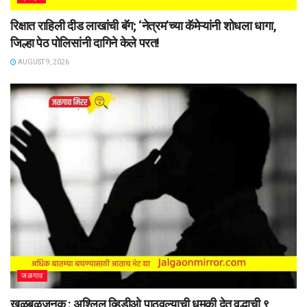
रिक्षात राहिली दीड लाखांची बॅग; ‘नेत्रम’च्या कॅमेऱ्यांनी शोधला धागा,
जिल्हा पेठ पोलिसांनी दागिने केले परत!
AUGUST 9, 2026
जळगाव
खळबळजनक : अश्लिल व्हिडीओ पाठवल्याची धमकी देत वृद्धाची ९