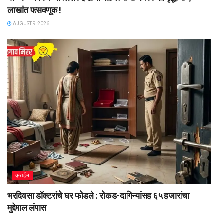
लाखांत फसवणूक !
AUGUST 9, 2026
क्राईम
भरदिवसा डॉक्टरांचे घर फोडले : रोकड-दागिन्यांसह ६५ हजारांचा
मुद्देमाल लंपास