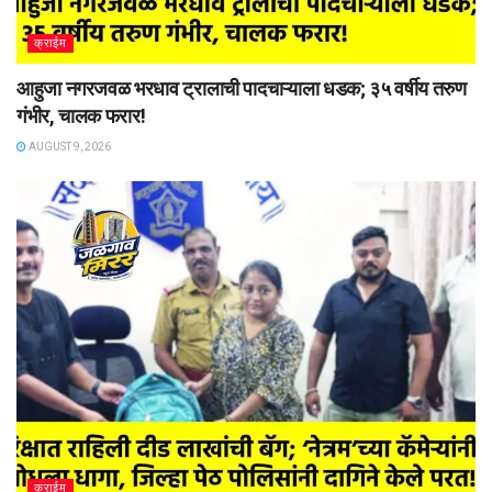
क्राईम
आहुजा नगरजवळ भरधाव ट्रालाची पादचाऱ्याला धडक; ३५ वर्षीय तरुण
गंभीर, चालक फरार!
AUGUST 9, 2026
क्राईम