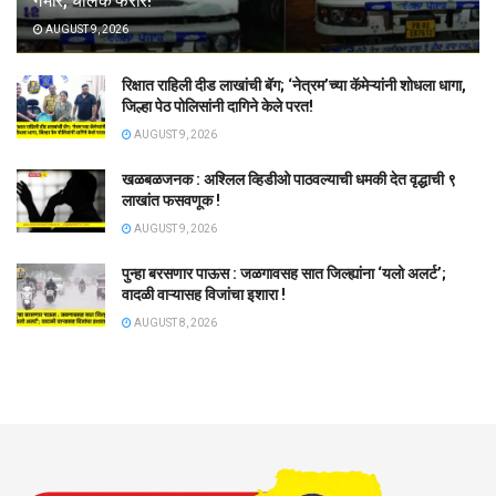
गंभीर, चालक फरार!
AUGUST 9, 2026
रिक्षात राहिली दीड लाखांची बॅग; ‘नेत्रम’च्या कॅमेऱ्यांनी शोधला धागा,
जिल्हा पेठ पोलिसांनी दागिने केले परत!
AUGUST 9, 2026
खळबळजनक : अश्लिल व्हिडीओ पाठवल्याची धमकी देत वृद्धाची ९
लाखांत फसवणूक !
AUGUST 9, 2026
पुन्हा बरसणार पाऊस : जळगावसह सात जिल्ह्यांना ‘यलो अलर्ट’;
वादळी वाऱ्यासह विजांचा इशारा !
AUGUST 8, 2026