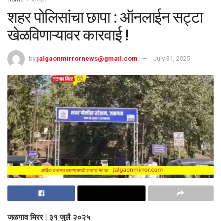
शहर पोलिसांचा छापा : ऑनलाईन सट्टा
खेळविणाऱ्यावर कारवाई !
by
jalgaonmirrornews@gmail.com
July 31, 2025
जळगाव मिरर | ३१ जुलै २०२५