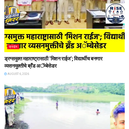
क्राईम
ड्रग्समुक्त महाराष्ट्रासाठी ‘मिशन राईज’; विद्यार्थीच बनणार
व्यसनमुक्तीचे ब्रँड अॅम्बेसेडर
AUGUST 6, 2026