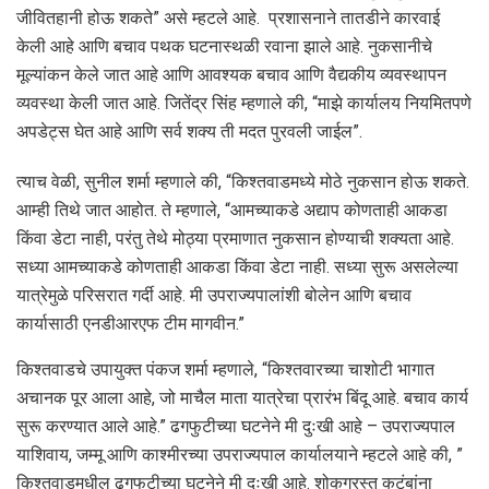
जीवितहानी होऊ शकते” असे म्हटले आहे. प्रशासनाने तातडीने कारवाई
केली आहे आणि बचाव पथक घटनास्थळी रवाना झाले आहे. नुकसानीचे
मूल्यांकन केले जात आहे आणि आवश्यक बचाव आणि वैद्यकीय व्यवस्थापन
व्यवस्था केली जात आहे. जितेंद्र सिंह म्हणाले की, “माझे कार्यालय नियमितपणे
अपडेट्स घेत आहे आणि सर्व शक्य ती मदत पुरवली जाईल”.
त्याच वेळी, सुनील शर्मा म्हणाले की, “किश्तवाडमध्ये मोठे नुकसान होऊ शकते.
आम्ही तिथे जात आहोत. ते म्हणाले, “आमच्याकडे अद्याप कोणताही आकडा
किंवा डेटा नाही, परंतु तेथे मोठ्या प्रमाणात नुकसान होण्याची शक्यता आहे.
सध्या आमच्याकडे कोणताही आकडा किंवा डेटा नाही. सध्या सुरू असलेल्या
यात्रेमुळे परिसरात गर्दी आहे. मी उपराज्यपालांशी बोलेन आणि बचाव
कार्यासाठी एनडीआरएफ टीम मागवीन.”
किश्तवाडचे उपायुक्त पंकज शर्मा म्हणाले, “किश्तवारच्या चाशोटी भागात
अचानक पूर आला आहे, जो माचैल माता यात्रेचा प्रारंभ बिंदू आहे. बचाव कार्य
सुरू करण्यात आले आहे.” ढगफुटीच्या घटनेने मी दुःखी आहे – उपराज्यपाल
याशिवाय, जम्मू आणि काश्मीरच्या उपराज्यपाल कार्यालयाने म्हटले आहे की, ”
किश्तवाडमधील ढगफुटीच्या घटनेने मी दुःखी आहे. शोकग्रस्त कुटुंबांना