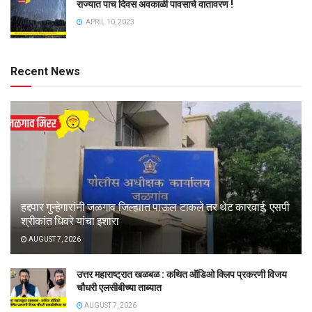
राज्यात पाच दिवस अवकाळी पावसाचे वातावरण !
APRIL 10, 2023
Recent News
हद्दपार गुन्हेगारांनी जळगाव जिल्ह्यात पाऊल टाकले तर थेट कारवाई; एसपी
श्रीकांत धिवरे यांचा इशारा
AUGUST 7, 2026
उत्तर महाराष्ट्रात खळबळ : कथित ऑडिओ क्लिप प्रकरणी विजय
चौधरी एलसीबीच्या ताब्यात
AUGUST 7, 2026