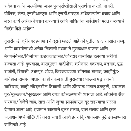
संवेदना आणि जखमींच्या जलद पुनर्प्राप्तीसाठी प्रार्थना करतो. नागरी,
पोलिस, सैन्य, एनडीआरएफ आणि एसडीआरएफ अधिकाऱ्यांना बचाव आणि
मदत कार्य अधिक वेगवान करण्याचे आणि बाधितांना सर्वतोपरी मदत करण्याचे
निर्देश दिले आहेत.”
दुसरीकडे, श्रीनगर हवामान केंद्राने म्हटले आहे की पुढील ४-६ तासांत जम्मू
आणि काश्मीरमध्ये अनेक ठिकाणी मध्यम ते मुसळधार पाऊस आणि
मेघगर्जनेसह/विजांच्या कडकडाटासह/जोरदार वाऱ्यांसह हलक्या सरींची
शक्यता आहे. कुपवाडा, बारामुल्ला, बांदीपोरा, श्रीनगर, गंदरबल, बडगाम, पूंछ,
राजौरी, रियासी, उधमपूर, डोडा, किश्तवाडच्या डोंगराळ भागात, काझीगुंड-
बनिहाल-रामबन अक्षात काही काळासाठी मुसळधार पाऊस पडू शकतो.
याशिवाय, काही संवेदनशील ठिकाणी आणि डोंगराळ भागात ढगफुटी, अचानक
पूर/भूस्खलन/भूस्खलन आणि दगड कोसळण्याची शक्यता आहे. लोकांना सैल
संरचना/विजेचे खांब, तारा आणि जुन्या झाडांपासून दूर राहण्याचा सल्ला
देण्यात आला आहे. हवामान खात्याने वुलर तलाव, दाल तलाव आणि इतर
जलाशयांमध्ये बोटिंग/शिकारा सवारी आणि इतर क्रियाकलाप पुढे ढकलण्यास
सांगितले आहे.