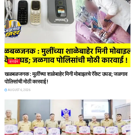
क्राईम
खळबळजनक : मुलींच्या शाळेबाहेर मिनी मोबाइलचे रॅकेट उघड; जळगाव
पोलिसांची मोठी कारवाई !
AUGUST 6, 2026