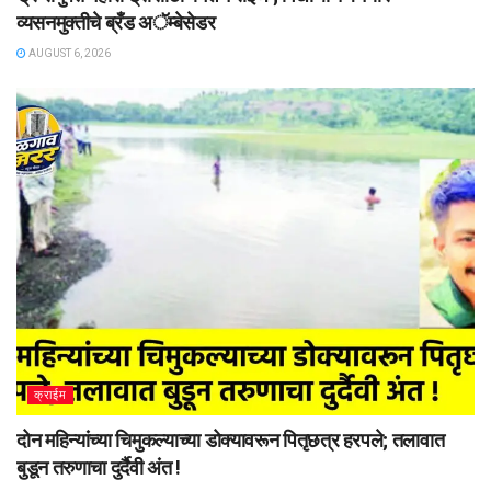
व्यसनमुक्तीचे ब्रँड अॅम्बेसेडर
AUGUST 6, 2026
क्राईम
दोन महिन्यांच्या चिमुकल्याच्या डोक्यावरून पितृछत्र हरपले; तलावात
बुडून तरुणाचा दुर्दैवी अंत !