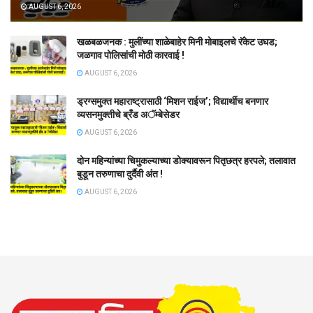
AUGUST 6, 2026
खळबळजनक : मुलींच्या शाळेबाहेर मिनी मोबाइलचे रॅकेट उघड;
जळगाव पोलिसांची मोठी कारवाई !
AUGUST 6, 2026
ड्रग्समुक्त महाराष्ट्रासाठी ‘मिशन राईज’; विद्यार्थीच बनणार
व्यसनमुक्तीचे ब्रँड अॅम्बेसेडर
AUGUST 6, 2026
दोन महिन्यांच्या चिमुकल्याच्या डोक्यावरून पितृछत्र हरपले; तलावात
बुडून तरुणाचा दुर्दैवी अंत !
AUGUST 6, 2026