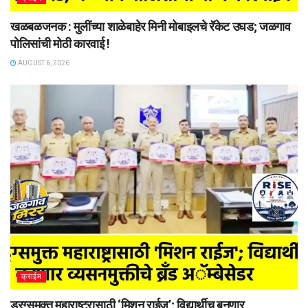
खळबळजनक : मुलींच्या शाळेबाहेर मिनी मोबाइलचे रॅकेट उघड; जळगाव
पोलिसांची मोठी कारवाई !
AUGUST 6, 2026
क्राईम
ड्रग्समुक्त महाराष्ट्रासाठी ‘मिशन राईज’; विद्यार्थीच बनणार