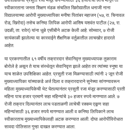
उपशिक्षिकेची प्रसुती रजा मंजूर करण्यासाठी ३६ हजारांची लाच मागून ती
स्वीकारताना जनता शिक्षण मंडळ संचलित खिरोद्यातील धनाजी नाना
विद्यालयाच्या आरोपी मुख्याध्यापिका मनीषा पितांबर महाजन (५७, रा. चिनावल
रोड, खिरोदा) तसेच कनिष्ठ लिपिक आरोपी आशिष यशवंत पाटील (२७, रा.
उदळी, ता. रावेर) यांना धुळे एसीबीने अटक केली आहे. सोमवार, ७ रोजी
सायंकाळी झालेल्या या कारवाईने शैक्षणिक वर्तुळातील लाचखोर हादरले
आहेत.
या प्रकरणातील ६१ वर्षीय तक्रारदार सेवानिवृत्त मुख्याध्यापक तुकाराम
बोरोले हे असून ते याच संस्थेतून सेवानिवृत्त झाले आहेत तर त्यांच्या स्नुषा या
याच शाळेत उपशिक्षिका आहेत. प्रसुती रजा मिळण्यासाठी त्यांनी २ जून रोजी
मुख्याध्यापिका यांच्याकडे अर्ज दिला व तक्रारदाराने सुनेच्या सांगण्यावरून
महिला मुख्याध्यापिकेची भेट घेतल्यानंतर प्रसुती रजा मंजूर करण्यासाठी प्रती
महिना पाच हजार प्रमाणे सहा महिन्यांचे ३० हजार रुपये मागण्यात आले. ७
रोजी तक्रार दिल्यानंतर लाच पडताळणी लाचेची रक्कम एकूण सहा
महिन्यांसाठी ३६ हजार रुपये मागण्यात आली व कनिष्ठ लिपिकाने लाच
स्वीकारताच मुख्याध्यापिकेलाही अटक करण्यात आली. दोघा आरोपींविरोधात
सावदा पोलिसात गुन्हा दाखल करण्यात आला.