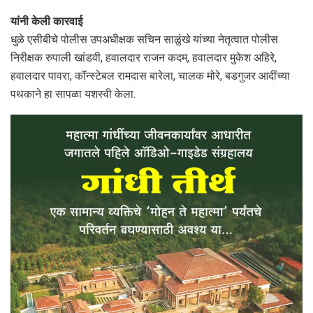
यांनी केली कारवाई
धुळे एसीबीचे पोलीस उपअधीक्षक सचिन साळुंखे यांच्या नेतृत्वात पोलीस
निरीक्षक रुपाली खांडवी, हवालदार राजन कदम, हवालदार मुकेश अहिरे,
हवालदार पावरा, कॉन्स्टेबल रामदास बारेला, चालक मोरे, बडगुजर आदींच्या
पथकाने हा सापळा यशस्वी केला.