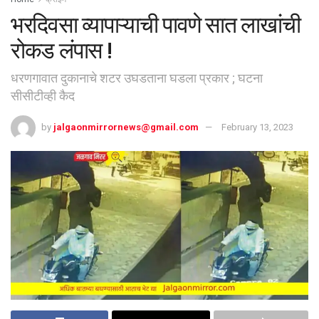
भरदिवसा व्यापाऱ्याची पावणे सात लाखांची
रोकड लंपास !
धरणगावात दुकानाचे शटर उघडताना घडला प्रकार ; घटना
सीसीटीव्ही कैद
by
jalgaonmirrornews@gmail.com
February 13, 2023