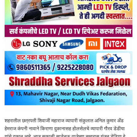
शहरातील छत्रपती शिवाजी महाराज व्यापारी संकुलात अनिल कुमार अँड
हेमराज कंपनी नावाने किराणा दुकानासह होलसेलचे व्यापारी गौरव डेडीया
यांचे दुकान आहे. आज सकाळी साडेनऊ वाजेच्या सुमारास गुंजन डेडिया हे