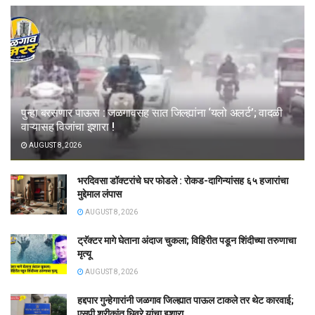
पुन्हा बरसणार पाऊस : जळगावसह सात जिल्ह्यांना ‘यलो अलर्ट’; वादळी
वाऱ्यासह विजांचा इशारा !
AUGUST 8, 2026
भरदिवसा डॉक्टरांचे घर फोडले : रोकड-दागिन्यांसह ६५ हजारांचा
मुद्देमाल लंपास
AUGUST 8, 2026
ट्रॅक्टर मागे घेताना अंदाज चुकला; विहिरीत पडून शिंदीच्या तरुणाचा
मृत्यू
AUGUST 8, 2026
हद्दपार गुन्हेगारांनी जळगाव जिल्ह्यात पाऊल टाकले तर थेट कारवाई;
एसपी श्रीकांत धिवरे यांचा इशारा