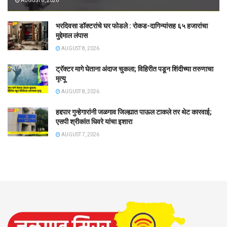
AUGUST 8, 2026
भरदिवसा डॉक्टरांचे घर फोडले : रोकड-दागिन्यांसह ६५ हजारांचा
मुद्देमाल लंपास
AUGUST 8, 2026
ट्रॅक्टर मागे घेताना अंदाज चुकला; विहिरीत पडून शिंदीच्या तरुणाचा
मृत्यू
AUGUST 8, 2026
हद्दपार गुन्हेगारांनी जळगाव जिल्ह्यात पाऊल टाकले तर थेट कारवाई;
एसपी श्रीकांत धिवरे यांचा इशारा
AUGUST 7, 2026