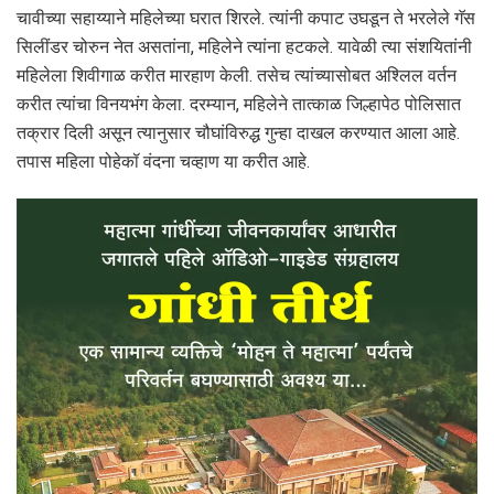
चावीच्या सहाय्याने महिलेच्या घरात शिरले. त्यांनी कपाट उघडून ते भरलेले गॅस
सिलींडर चोरुन नेत असतांना, महिलेने त्यांना हटकले. यावेळी त्या संशयितांनी
महिलेला शिवीगाळ करीत मारहाण केली. तसेच त्यांच्यासोबत अश्लिल वर्तन
करीत त्यांचा विनयभंग केला. दरम्यान, महिलेने तात्काळ जिल्हापेठ पोलिसात
तक्रार दिली असून त्यानुसार चौघांविरुद्ध गुन्हा दाखल करण्यात आला आहे.
तपास महिला पोहेकॉ वंदना चव्हाण या करीत आहे.