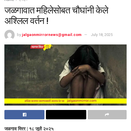
जळगावात महिलेसोबत चौघांनी केले
अश्लिल वर्तन !
by
jalgaonmirrornews@gmail.com
July 18, 2025
जळगाव मिरर | १८ जुलै २०२५