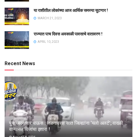
या राशीतील लोकांच्या आज आर्थिक समस्या सुटणार !
MARCH 21, 2023
राज्यात पाच दिवस अवकाळी पावसाचे वातावरण !
APRIL 10, 2023
Recent News
पुन्हा बरसणार पाऊस : जळगावसह सात जिल्ह्यांना ‘यलो अलर्ट’; वादळी
वाऱ्यासह विजांचा इशारा !