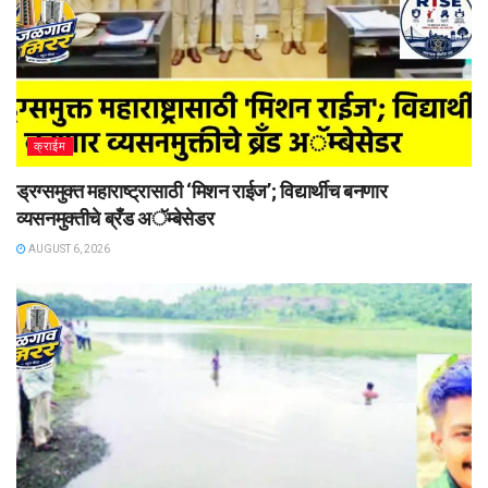
क्राईम
ड्रग्समुक्त महाराष्ट्रासाठी ‘मिशन राईज’; विद्यार्थीच बनणार
व्यसनमुक्तीचे ब्रँड अॅम्बेसेडर
AUGUST 6, 2026