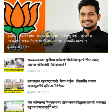
हर्षवर्धन खैरनार यांचा भाजपमध्ये प्रवेश निश्चित; मंत्री महाजन व
आ.चव्हाण यांच्या नेतृत्वाखाली करणार नवी राजकीय वाटचाल
AUGUST 6, 2026
खळबळजनक : मुलींच्या शाळेबाहेर मिनी मोबाइलचे रॅकेट उघड;
जळगाव पोलिसांची मोठी कारवाई !
AUGUST 6, 2026
ड्रग्समुक्त महाराष्ट्रासाठी ‘मिशन राईज’; विद्यार्थीच बनणार
व्यसनमुक्तीचे ब्रँड अॅम्बेसेडर
AUGUST 6, 2026
दोन महिन्यांच्या चिमुकल्याच्या डोक्यावरून पितृछत्र हरपले; तलावात
बुडून तरुणाचा दुर्दैवी अंत !