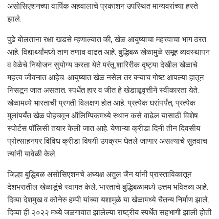
असोसिएशनच्या वार्षिक अहवालाचे प्रकाशन उपस्थित मान्यवरांच्या हस्ते
झाले.
पुढे बोलताना रक्षा खडसे म्हणाल्यात की, खेळ आयुष्याचा महत्त्वाचा भाग ठरत
आहे. विद्यार्थ्यांमध्ये ताण तणाव वाढत आहे. बुद्धिबळ खेळामुळे समूह व्यवस्थापन
व वेळेचे नियोजन सुयोग्य करता येते परंतू शारिरीक दृष्ट्या देखील खेळाचे
महत्त्व जीवनात आहेच. आयुष्यात खेळ नसेल तर बऱ्याच गोष्ट आपल्या हातून
निसटून जात असतात. स्पर्धेत हार व जीत हे खेडाळूवृत्तीने स्वीकारता येते.
खेळामध्ये भारताची प्रगती विलक्षण होत आहे. प्रत्येक घरांपर्यंत, प्रत्येक
मुलांपर्यंत खेळ पोहचवून ऑलिम्पिकमध्ये स्थान कसे वाढेल यासाठी विशेष
स्पोर्टस पॉलिसी तयार केली जात आहे. येणाऱ्या क्रीडा दिनी तीन दिवसीय
प्रोत्साहनपर विविध क्रीडा विषयी उपक्रम घेतले जाणार असल्याचे सुतवाच
त्यांनी यावेळी केले.
जिल्हा बुद्धिबळ असोसिएशनचे अध्यक्ष अतुल जैन यांनी प्रास्ताविकातून
देशभरातील खेळाडूंचे स्वागत केले. भारताचे बुद्धिबळामध्ये उत्तम भवितव्य आहे.
दिव्या देशमुख व कोनेरु हम्पी यांच्या यशामुळे या खेळामध्ये चैतन्य निर्माण झाले.
दिव्या ही २०२२ मध्ये जळगावात झालेल्या राष्ट्रीय स्पर्धेत सहभागी झाली होती