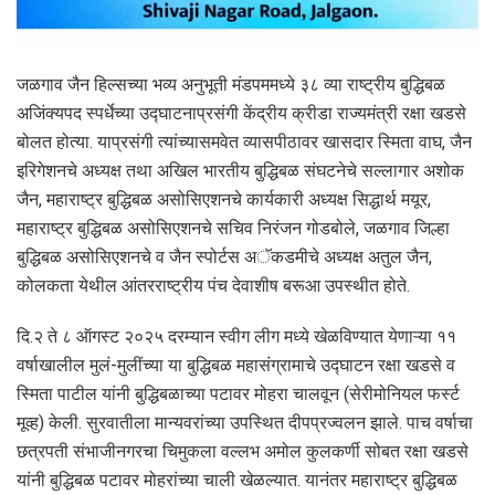
जळगाव जैन हिल्सच्या भव्य अनुभूती मंडपममध्ये ३८ व्या राष्ट्रीय बुद्धिबळ
अजिंक्यपद स्पर्धेच्या उद्घाटनाप्रसंगी केंद्रीय क्रीडा राज्यमंत्री रक्षा खडसे
बोलत होत्या. याप्रसंगी त्यांच्यासमवेत व्यासपीठावर खासदार स्मिता वाघ, जैन
इरिगेशनचे अध्यक्ष तथा अखिल भारतीय बुद्धिबळ संघटनेचे सल्लागार अशोक
जैन, महाराष्ट्र बुद्धिबळ असोसिएशनचे कार्यकारी अध्यक्ष सिद्धार्थ मयूर,
महाराष्ट्र बुद्धिबळ असोसिएशनचे सचिव निरंजन गोडबोले, जळगाव जिल्हा
बुद्धिबळ असोसिएशनचे व जैन स्पोर्टस अॅकडमीचे अध्यक्ष अतुल जैन,
कोलकता येथील आंतरराष्ट्रीय पंच देवाशीष बरूआ उपस्थीत होते.
दि.२ ते ८ ऑगस्ट २०२५ दरम्यान स्वीग लीग मध्ये खेळविण्यात येणाऱ्या ११
वर्षाखालील मुलं-मुलींच्या या बुद्धिबळ महासंग्रामाचे उद्घाटन रक्षा खडसे व
स्मिता पाटील यांनी बुद्धिबळाच्या पटावर मोहरा चालवून (सेरीमोनियल फर्स्ट
मूव्ह) केली. सुरवातीला मान्यवरांच्या उपस्थित दीपप्रज्वलन झाले. पाच वर्षाचा
छत्रपती संभाजीनगरचा चिमुकला वल्लभ अमोल कुलकर्णी सोबत रक्षा खडसे
यांनी बुद्धिबळ पटावर मोहरांच्या चाली खेळल्यात. यानंतर महाराष्ट्र बुद्धिबळ