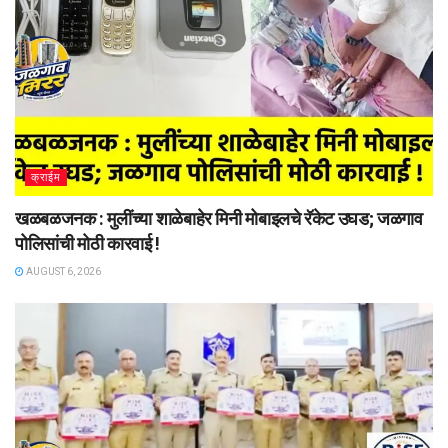
क्राईम
खळबळजनक : मुलींच्या शाळेबाहेर मिनी मोबाइलचे रॅकेट उघड; जळगाव
पोलिसांची मोठी कारवाई !
AUGUST 6, 2026