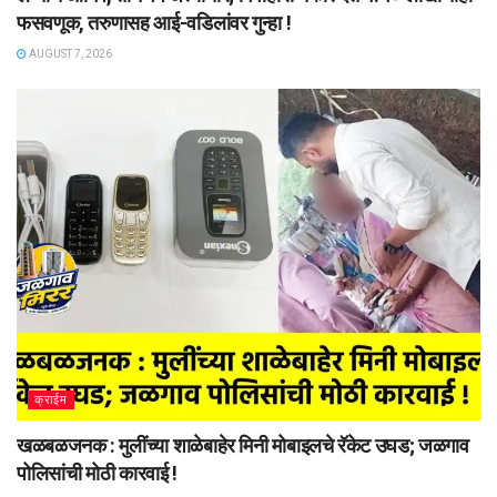
फसवणूक, तरुणासह आई-वडिलांवर गुन्हा !
AUGUST 7, 2026
क्राईम
खळबळजनक : मुलींच्या शाळेबाहेर मिनी मोबाइलचे रॅकेट उघड; जळगाव
पोलिसांची मोठी कारवाई !