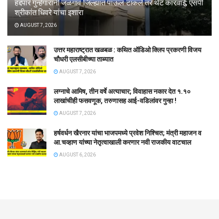
हद्दपार गुन्हेगारांनी जळगाव जिल्ह्यात पाऊल टाकले तर थेट कारवाई; एसपी
श्रीकांत धिवरे यांचा इशारा
AUGUST 7, 2026
उत्तर महाराष्ट्रात खळबळ : कथित ऑडिओ क्लिप प्रकरणी विजय
चौधरी एलसीबीच्या ताब्यात
AUGUST 7, 2026
लग्नाचे आमिष, तीन वर्षे अत्याचार; विवाहास नकार देत १.१०
लाखांचीही फसवणूक, तरुणासह आई-वडिलांवर गुन्हा !
AUGUST 7, 2026
हर्षवर्धन खैरनार यांचा भाजपमध्ये प्रवेश निश्चित; मंत्री महाजन व
आ.चव्हाण यांच्या नेतृत्वाखाली करणार नवी राजकीय वाटचाल
AUGUST 6, 2026