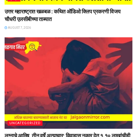
उत्तर महाराष्ट्रात खळबळ : कथित ऑडिओ क्लिप प्रकरणी विजय
चौधरी एलसीबीच्या ताब्यात
AUGUST 7, 2026
UNCATEGORIZED
लग्नाचे आमिष, तीन वर्षे अत्याचार; विवाहास नकार देत १.१० लाखांचीही